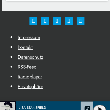
Impressum
Kontakt
Datenschutz
RSS-Feed
Radioplayer
Privatsphäre
LISA STANSFIELD
library_music
play_arrow