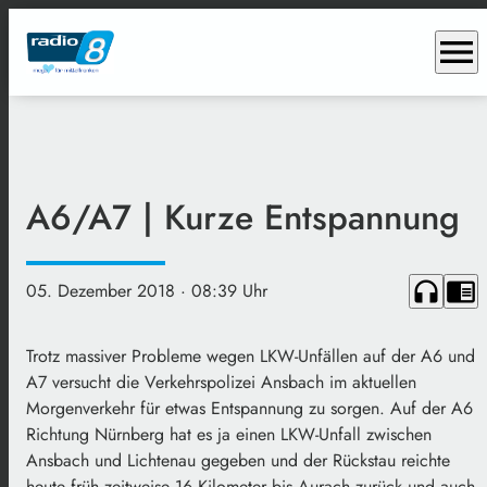
menu
A6/A7 | Kurze Entspannung
headphones
chrome_reader_mode
05. Dezember 2018
· 08:39 Uhr
Trotz massiver Probleme wegen LKW-Unfällen auf der A6 und
A7 versucht die Verkehrspolizei Ansbach im aktuellen
Morgenverkehr für etwas Entspannung zu sorgen. Auf der A6
Richtung Nürnberg hat es ja einen LKW-Unfall zwischen
Ansbach und Lichtenau gegeben und der Rückstau reichte
heute früh zeitweise 16 Kilometer bis Aurach zurück und auch