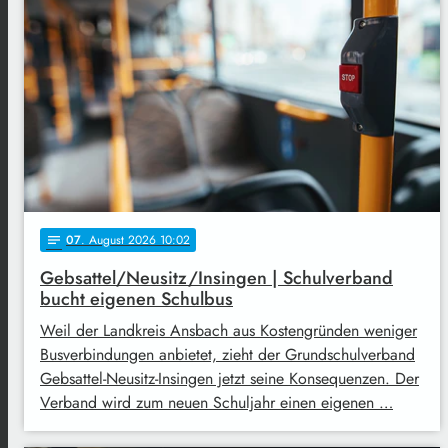
07
. August 2026 10:02
notes
Gebsattel/Neusitz/Insingen | Schulverband
bucht eigenen Schulbus
Weil der Landkreis Ansbach aus Kostengründen weniger
Busverbindungen anbietet, zieht der Grundschulverband
Gebsattel-Neusitz-Insingen jetzt seine Konsequenzen. Der
Verband wird zum neuen Schuljahr einen eigenen …