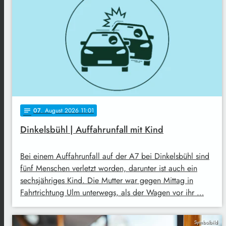
07
. August 2026 11:01
notes
Dinkelsbühl | Auffahrunfall mit Kind
Bei einem Auffahrunfall auf der A7 bei Dinkelsbühl sind
fünf Menschen verletzt worden, darunter ist auch ein
sechsjähriges Kind. Die Mutter war gegen Mittag in
Fahrtrichtung Ulm unterwegs, als der Wagen vor ihr …
Symbolbild