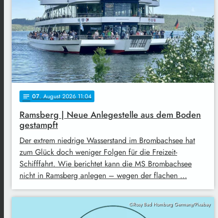
07
. August 2026 11:04
notes
Ramsberg | Neue Anlegestelle aus dem Boden
gestampft
Der extrem niedrige Wasserstand im Brombachsee hat
zum Glück doch weniger Folgen für die Freizeit-
Schifffahrt. Wie berichtet kann die MS Brombachsee
nicht in Ramsberg anlegen – wegen der flachen …
©Rosy Bad Homburg Germany/Pixabay