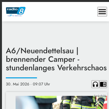
menu
A6/Neuendettelsau |
brennender Camper -
stundenlanges Verkehrschaos
headphones
chrome_reader_mode
30. Mai 2026
· 09:07 Uhr
Symbolbild