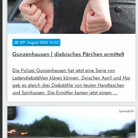
07
. August 2026 13:03
notes
Gunzenhausen | diebisches Pärchen ermittelt
Die Polizei Gunzenhausen hat jetzt eine Serie von
Ladendiebstählen klären können. Zwischen April und Mai
gab es gleich drei Diebstähle von teuren Handtaschen
und Spirituosen. Die Ermittler kamen jetzt einem …
Symbolbild