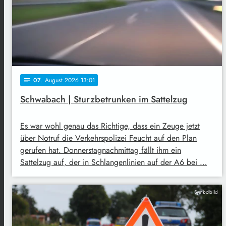
07
. August 2026 13:01
notes
Schwabach | Sturzbetrunken im Sattelzug
Es war wohl genau das Richtige, dass ein Zeuge jetzt
über Notruf die Verkehrspolizei Feucht auf den Plan
gerufen hat. Donnerstagnachmittag fällt ihm ein
Sattelzug auf, der in Schlangenlinien auf der A6 bei …
Symbolbild