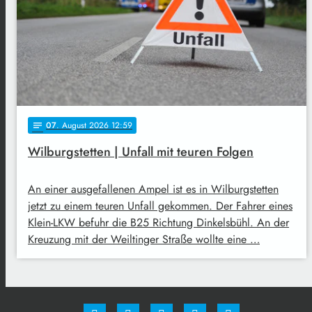
07
. August 2026 12:59
notes
Wilburgstetten | Unfall mit teuren Folgen
An einer ausgefallenen Ampel ist es in Wilburgstetten
jetzt zu einem teuren Unfall gekommen. Der Fahrer eines
Klein-LKW befuhr die B25 Richtung Dinkelsbühl. An der
Kreuzung mit der Weiltinger Straße wollte eine …