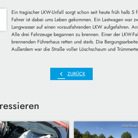
Ein tragischer LKW-Unfall sorgt schon seit heute früh halb 
Fahrer ist dabei ums Leben gekommen. Ein Lastwagen war 
Langwasser auf einen vorausfahrenden LKW aufgefahren. Ansc
Alle drei Fahrzeuge begannen zu brennen. Einer der LKW-Fah
brennenden Führerhaus retten und starb. Die Bergungsarbeit
Außerdem war die Straße voller Löschschaum und Trümmerte
chevron_left
ZURÜCK
ressieren
Symbolbild
©Kreisfeuer