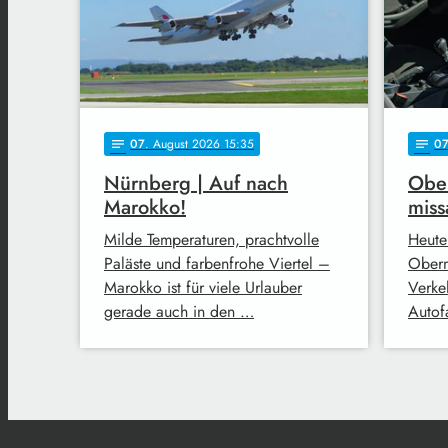
07
. August 2026 15:35
0
notes
notes
Nürnberg | Auf nach
Ober
Marokko!
miss
Milde Temperaturen, prachtvolle
Heute
Paläste und farbenfrohe Viertel –
Oberm
Marokko ist für viele Urlauber
Verke
gerade auch in den …
Autofa