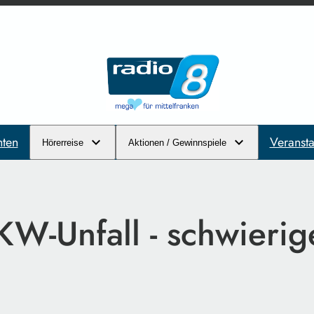
hten
Veransta
Hörerreise
Aktionen / Gewinnspiele
LKW-Unfall - schwieri