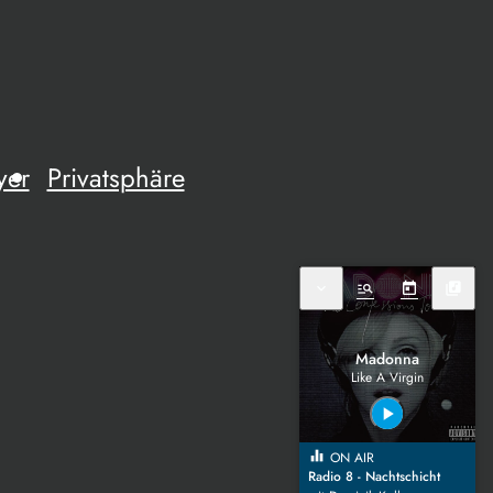
yer
Privatsphäre
expand_more
manage_search
today
library_music
Madonna
Like A Virgin
play_arrow
equalizer
ON AIR
Radio 8 - Nachtschicht