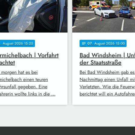
7
. August 2026 15:25
07
. August 2026 15:00
notes
michelbach | Vorfahrt
Bad Windsheim | Unf
achtet
der Staatsstraße
 morgen hat es bei
Bei Bad Windsheim gab es
ichelbach einen teuren
Nachmittag einen Unfall mi
hrsunfall gegeben. Eine
Verletzten. Wie die Feuerw
hrerin wollte links in die …
berichtet will ein Autofahr