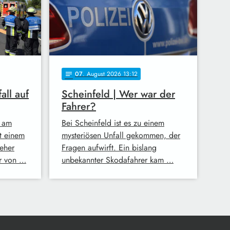
07
. August 2026 13:12
notes
all auf
Scheinfeld | Wer war der
Fahrer?
 am
Bei Scheinfeld ist es zu einem
t einem
mysteriösen Unfall gekommen, der
eher
Fragen aufwirft. Ein bislang
er von …
unbekannter Skodafahrer kam …