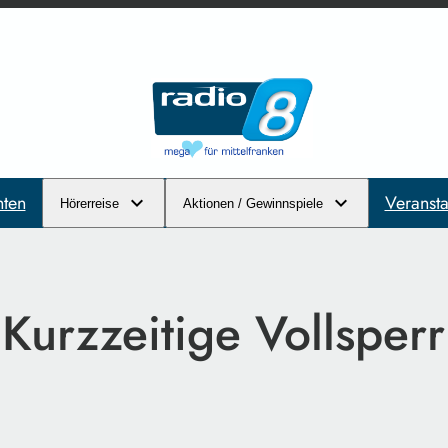
hten
Veransta
Hörerreise
Aktionen / Gewinnspiele
 Kurzzeitige Vollsper