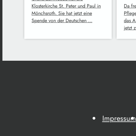
Klosterkirche St. Peter und Paul in
Da fr
Mönchsroth. Sie hat jetzt eine
Pfleg
Spende von der Deutschen …
das A
jetzt 
Impressum