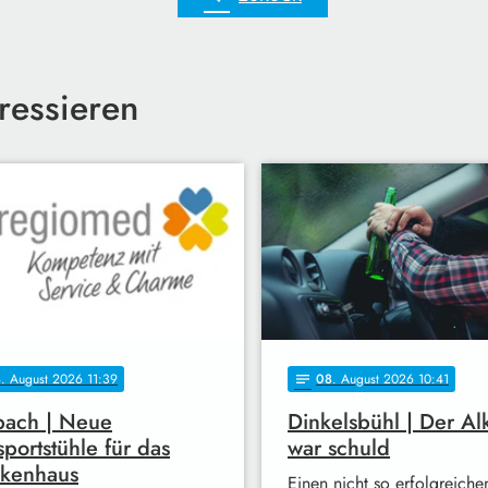
ressieren
8
. August 2026 11:39
08
. August 2026 10:41
notes
bach | Neue
Dinkelsbühl | Der Al
sportstühle für das
war schuld
nkenhaus
Einen nicht so erfolgreiche