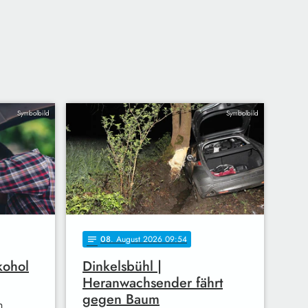
Symbolbild
Symbolbild
08
. August 2026 09:54
notes
kohol
Dinkelsbühl |
Heranwachsender fährt
gegen Baum
n