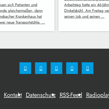
euen sich Patienten und
Arbeitstag hatte ein 46-Jähr
ende gleichermaßen, denn
Dinkelsbühl. Am Freitag ver
nsbacher Krankenhaus hat
seinen Job und seinen …
zwei neue Transportstühle. …
Kontakt
Datenschutz
RSS-Feed
Radiopla