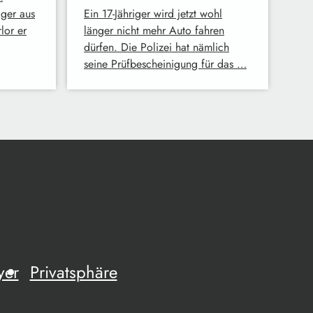
iger aus
Ein 17-Jähriger wird jetzt wohl
lor er
länger nicht mehr Auto fahren
dürfen. Die Polizei hat nämlich
seine Prüfbescheinigung für das …
yer
Privatsphäre