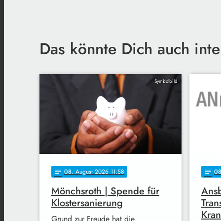
Das könnte Dich auch inte
Symbolbild
08
. August 2026 11:58
0
notes
notes
Mönchsroth | Spende für
Ans
Klostersanierung
Tran
Kra
Grund zur Freude hat die