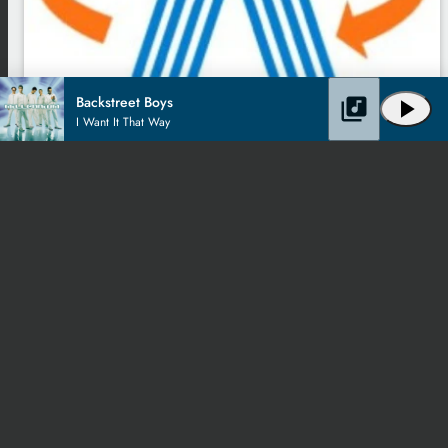
Backstreet Boys
library_music
play_arrow
I Want It That Way