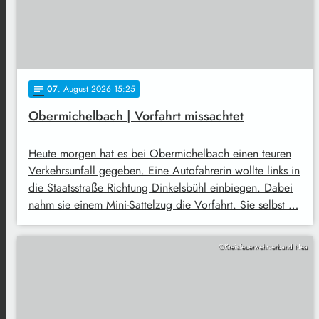
07
. August 2026 15:25
notes
Obermichelbach | Vorfahrt missachtet
Heute morgen hat es bei Obermichelbach einen teuren
Verkehrsunfall gegeben. Eine Autofahrerin wollte links in
die Staatsstraße Richtung Dinkelsbühl einbiegen. Dabei
nahm sie einem Mini-Sattelzug die Vorfahrt. Sie selbst …
©Kreisfeuerwehrverband Nea