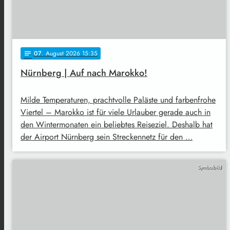
07
. August 2026 15:35
notes
Nürnberg | Auf nach Marokko!
Milde Temperaturen, prachtvolle Paläste und farbenfrohe
Viertel – Marokko ist für viele Urlauber gerade auch in
den Wintermonaten ein beliebtes Reiseziel. Deshalb hat
der Airport Nürnberg sein Streckennetz für den …
Symbolbild