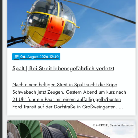
06
. August 2026 12:40
notes
Spalt | Bei Streit lebensgefährlich verletzt
Nach einem heftigen Streit in Spalt sucht die Kripo
Schwabach jetzt Zeugen. Gestern Abend um kurz nach
21 Uhr fuhr ein Paar mit einem auffällig gelb/bunten
Ford Transit auf der Dorfstraße in Großweingarten. …
© N-ERGIE, Stefanie Hoffmann