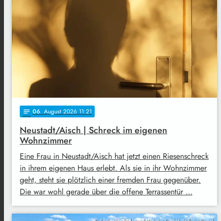
06
. August 2026 11:21
notes
Neustadt/Aisch | Schreck im eigenen
Wohnzimmer
Eine Frau in Neustadt/Aisch hat jetzt einen Riesenschreck
in ihrem eigenen Haus erlebt. Als sie in ihr Wohnzimmer
geht, steht sie plötzlich einer fremden Frau gegenüber.
Die war wohl gerade über die offene Terrassentür …
© Ansbacher Bäder und Verkehrs GmbH, Stefanie Remel