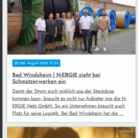
06
. August 2026 12:33
notes
Bad Windsheim | N-ERGIE zieht bei
Schmotzerwerken ein
Damit der Strom auch wirklich aus der Steckdose
kommen kann, braucht es nicht nur Anbieter wie die N-
ERGIE Netz GmbH. So ein Unternehmen braucht auch
Platz für seine Logistik. Bei Bad Windsheim hat die …
Symbolbild