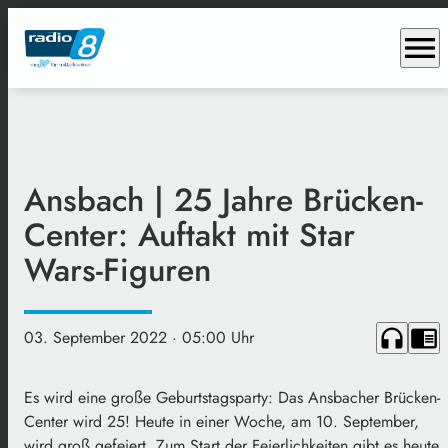
menu
Ansbach | 25 Jahre Brücken-
Center: Auftakt mit Star
Wars-Figuren
headphones
chrome_reader_mode
03. September 2022
· 05:00 Uhr
Es wird eine große Geburtstagsparty: Das Ansbacher Brücken-
Center wird 25! Heute in einer Woche, am 10. September,
wird groß gefeiert. Zum Start der Feierlichkeiten gibt es heute