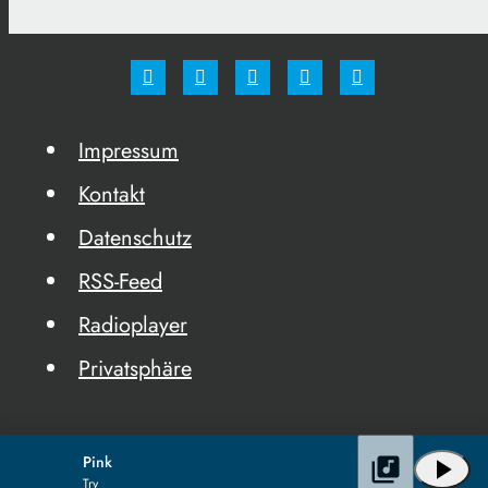
Impressum
Kontakt
Datenschutz
RSS-Feed
Radioplayer
Privatsphäre
Pink
library_music
play_arrow
Try