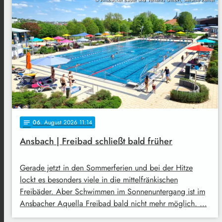
06
. August 2026 11:14
notes
Ansbach | Freibad schließt bald früher
Gerade jetzt in den Sommerferien und bei der Hitze
lockt es besonders viele in die mittelfränkischen
Freibäder. Aber Schwimmen im Sonnenuntergang ist im
Ansbacher Aquella Freibad bald nicht mehr möglich. …