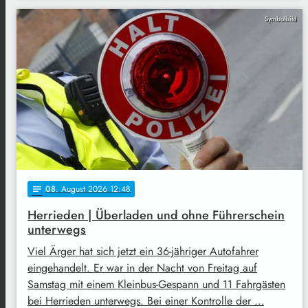
Symbolbild
08
. August 2026 12:48
notes
Herrieden | Überladen und ohne Führerschein
unterwegs
Viel Ärger hat sich jetzt ein 36-jähriger Autofahrer
eingehandelt. Er war in der Nacht von Freitag auf
Samstag mit einem Kleinbus-Gespann und 11 Fahrgästen
bei Herrieden unterwegs. Bei einer Kontrolle der …