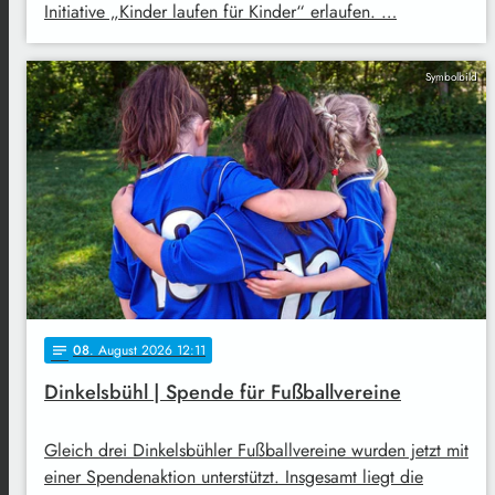
Initiative „Kinder laufen für Kinder“ erlaufen. …
Symbolbild
08
. August 2026 12:11
notes
Dinkelsbühl | Spende für Fußballvereine
Gleich drei Dinkelsbühler Fußballvereine wurden jetzt mit
einer Spendenaktion unterstützt. Insgesamt liegt die