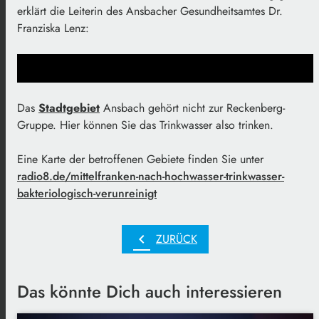
erklärt die Leiterin des Ansbacher Gesundheitsamtes Dr.
Franziska Lenz:
Das
Stadtgebiet
Ansbach gehört nicht zur Reckenberg-
Gruppe. Hier können Sie das Trinkwasser also trinken.
Eine Karte der betroffenen Gebiete finden Sie unter
radio8.de/mittelfranken-nach-hochwasser-trinkwasser-
bakteriologisch-verunreinigt
chevron_left
ZURÜCK
Das könnte Dich auch interessieren