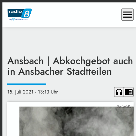
menu
Ansbach | Abkochgebot auch
in Ansbacher Stadtteilen
headphones
chrome_reader_mode
15. Juli 2021
· 13:13 Uhr
Symbolbild