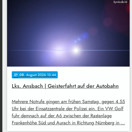
Symbolbild
08
. August 2026 13:44
notes
Lks. Ansbach | Geisterfahrt auf der Autobahn
Mehrere Notrufe gingen am frühen Samstag, gegen 4.55
Uhr bei der Einsatzzentrale der Polizei ein. Ein VW Golf
fuhr demnach auf der A6 zwischen der Rastanlage
Frankenhöhe Süd und Aurach in Richtung Nürnberg in …