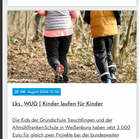
Symbolbild
08
. August 2026 12:32
notes
Lks. WUG | Kinder laufen für Kinder
Die Kids der Grundschule Treuchtlingen und der
Altmühlfranken-Schule in Weißenburg haben jetzt 3.000
Euro für gleich zwei Projekte bei der bundesweiten