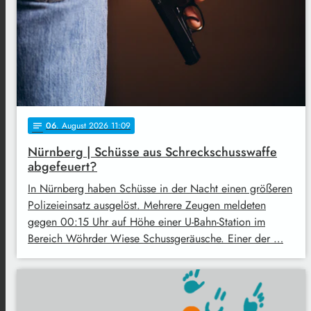
06
. August 2026 11:09
notes
Nürnberg | Schüsse aus Schreckschusswaffe
abgefeuert?
In Nürnberg haben Schüsse in der Nacht einen größeren
Polizeieinsatz ausgelöst. Mehrere Zeugen meldeten
gegen 00:15 Uhr auf Höhe einer U-Bahn-Station im
Bereich Wöhrder Wiese Schussgeräusche. Einer der …