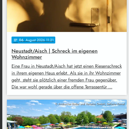
06
. August 2026 11:21
notes
Neustadt/Aisch | Schreck im eigenen
Wohnzimmer
Eine Frau in Neustadt/Aisch hat jetzt einen Riesenschreck
in ihrem eigenen Haus erlebt. Als sie in ihr Wohnzimmer
geht, steht sie plötzlich einer fremden Frau gegenüber.
Die war wohl gerade über die offene Terrassentür …
© Ansbacher Bäder und Verkehrs GmbH, Stefanie Remel