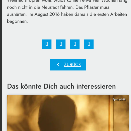
Wehrmutstropfen wohl: Autos können etwa vier Wochen lang
noch nicht in die Neustadt fahren. Das Pflaster muss
aushärten. Im August 2016 haben damals die ersten Arbeiten
begonnen.
chevron_left
ZURÜCK
Das könnte Dich auch interessieren
Symbolbild