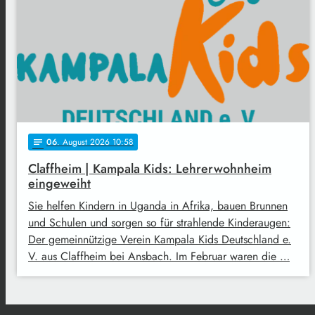
06
. August 2026 10:58
notes
Claffheim | Kampala Kids: Lehrerwohnheim
eingeweiht
Sie helfen Kindern in Uganda in Afrika, bauen Brunnen
und Schulen und sorgen so für strahlende Kinderaugen:
Der gemeinnützige Verein Kampala Kids Deutschland e.
V. aus Claffheim bei Ansbach. Im Februar waren die …