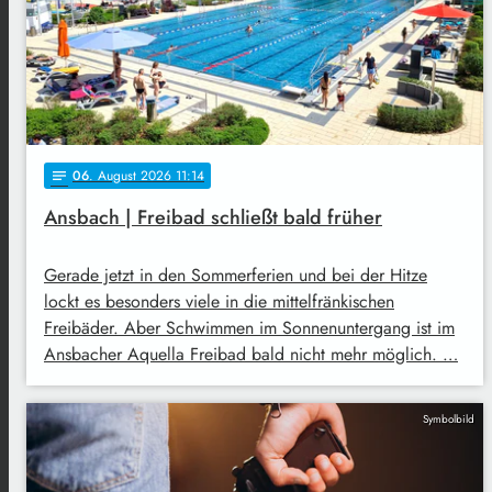
06
. August 2026 11:14
notes
Ansbach | Freibad schließt bald früher
Gerade jetzt in den Sommerferien und bei der Hitze
lockt es besonders viele in die mittelfränkischen
Freibäder. Aber Schwimmen im Sonnenuntergang ist im
Ansbacher Aquella Freibad bald nicht mehr möglich. …
Symbolbild