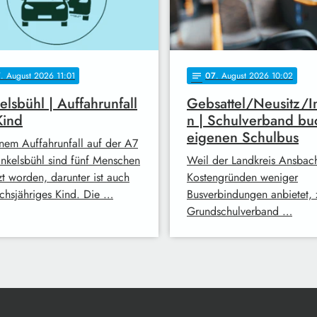
7
. August 2026 11:01
07
. August 2026 10:02
notes
elsbühl | Auffahrunfall
Gebsattel/Neusitz/I
Kind
n | Schulverband bu
eigenen Schulbus
inem Auffahrunfall auf der A7
inkelsbühl sind fünf Menschen
Weil der Landkreis Ansbac
zt worden, darunter ist auch
Kostengründen weniger
echsjähriges Kind. Die …
Busverbindungen anbietet, 
Grundschulverband …