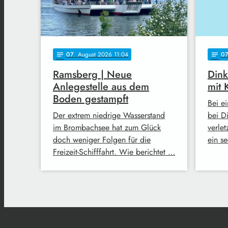
07
. August 2026 11:04
0
notes
notes
Ramsberg | Neue
Dink
Anlegestelle aus dem
mit 
Boden gestampft
Bei e
Der extrem niedrige Wasserstand
bei D
im Brombachsee hat zum Glück
verlet
doch weniger Folgen für die
ein s
Freizeit-Schifffahrt. Wie berichtet …