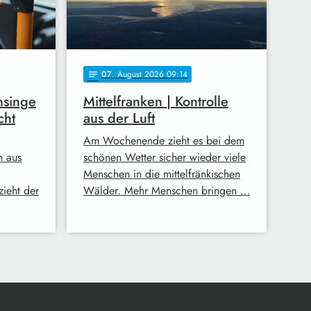
07
. August 2026 09:14
notes
nsinge
Mittelfranken | Kontrolle
cht
aus der Luft
Am Wochenende zieht es bei dem
h aus
schönen Wetter sicher wieder viele
Menschen in die mittelfränkischen
zieht der
Wälder. Mehr Menschen bringen …