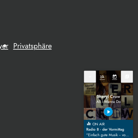
yer
Privatsphäre
expand_more
manage_search
today
library_music
Sheryl Crow
All I Wanna Do
play_arrow
equalizer
ON AIR
Radio 8 - der Vormittag
"Einfach gute Musik -- von den 80ern bis heute!" mit Chiara Bischoff