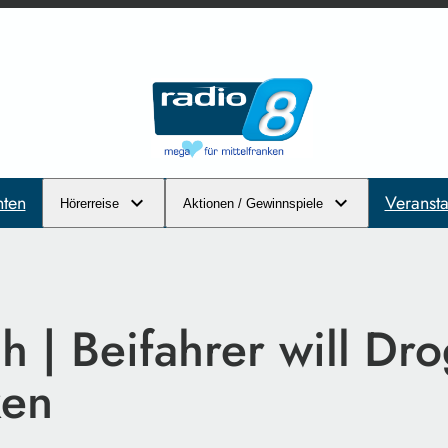
hten
Veransta
Hörerreise
Aktionen / Gewinnspiele
h | Beifahrer will Dr
ken