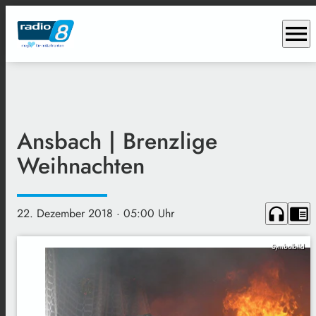
menu
Ansbach | Brenzlige
Weihnachten
headphones
chrome_reader_mode
22. Dezember 2018
· 05:00 Uhr
Symbolbild