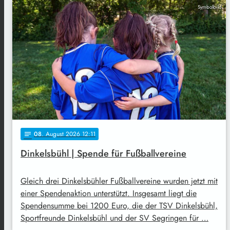
Symbolbild
08
. August 2026 12:11
notes
Dinkelsbühl | Spende für Fußballvereine
Gleich drei Dinkelsbühler Fußballvereine wurden jetzt mit
einer Spendenaktion unterstützt. Insgesamt liegt die
Spendensumme bei 1200 Euro, die der TSV Dinkelsbühl,
Sportfreunde Dinkelsbühl und der SV Segringen für …