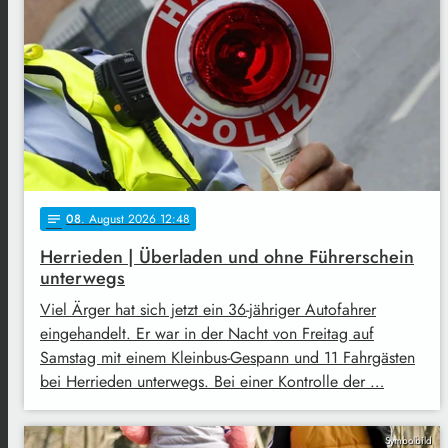
08
. August 2026 12:48
notes
Herrieden | Überladen und ohne Führerschein
unterwegs
Viel Ärger hat sich jetzt ein 36-jähriger Autofahrer
eingehandelt. Er war in der Nacht von Freitag auf
Samstag mit einem Kleinbus-Gespann und 11 Fahrgästen
bei Herrieden unterwegs. Bei einer Kontrolle der …
Symbolbild