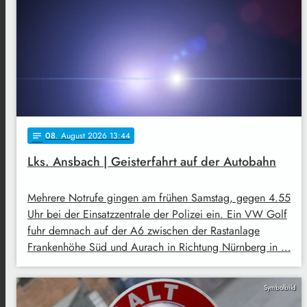
08
. August 2026 13:44
notes
Lks. Ansbach | Geisterfahrt auf der Autobahn
Mehrere Notrufe gingen am frühen Samstag, gegen 4.55
Uhr bei der Einsatzzentrale der Polizei ein. Ein VW Golf
fuhr demnach auf der A6 zwischen der Rastanlage
Frankenhöhe Süd und Aurach in Richtung Nürnberg in …
Symbolbild