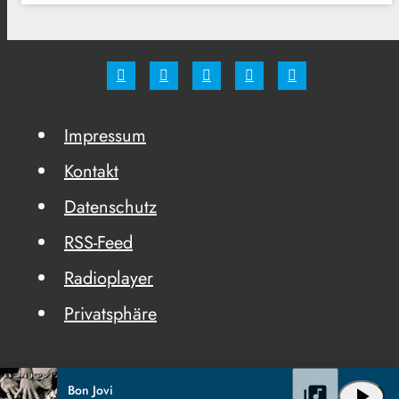
Impressum
Kontakt
Datenschutz
RSS-Feed
Radioplayer
Privatsphäre
Bon Jovi
library_music
play_arrow