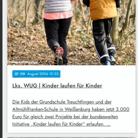
08
. August 2026 12:32
notes
Lks. WUG | Kinder laufen für Kinder
Die Kids der Grundschule Treuchtlingen und der
Altmühlfranken-Schule in Weißenburg haben jetzt 3.000
Euro für gleich zwei Projekte bei der bundesweiten
Initiative „Kinder laufen für Kinder“ erlaufen. …