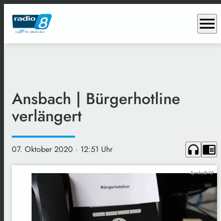
menu
Ansbach | Bürgerhotline
verlängert
headphones
chrome_reader_mode
07. Oktober 2020
· 12:51 Uhr
Symbolbild