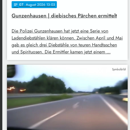
07
. August 2026 13:03
notes
Gunzenhausen | diebisches Pärchen ermittelt
Die Polizei Gunzenhausen hat jetzt eine Serie von
Ladendiebstählen klären können. Zwischen April und Mai
gab es gleich drei Diebstähle von teuren Handtaschen
und Spirituosen. Die Ermittler kamen jetzt einem …
Symbolbild