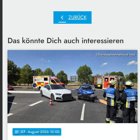
chevron_left
ZURÜCK
Das könnte Dich auch interessieren
©Kreisfeuerwehrverband Nea
07
. August 2026 15:00
notes