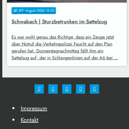
07
. August 2026 13:01
notes
Schwabach | Sturzbetrunken im Sattelzug
Es war wohl genau das Richtige, dass ein Zeuge jetzt
über Notruf die Verkehrspolizei Feucht auf den Plan
gerufen hat. Donnerstagnachmittag fällt ihm ein
Sattelzug auf, der in Schlangenlinien auf der A6 bei …
Impressum
Kontakt