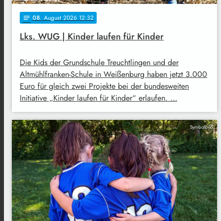
08
. August 2026 12:32
notes
Lks. WUG | Kinder laufen für Kinder
Die Kids der Grundschule Treuchtlingen und der
Altmühlfranken-Schule in Weißenburg haben jetzt 3.000
Euro für gleich zwei Projekte bei der bundesweiten
Initiative „Kinder laufen für Kinder“ erlaufen. …
Symbolbild