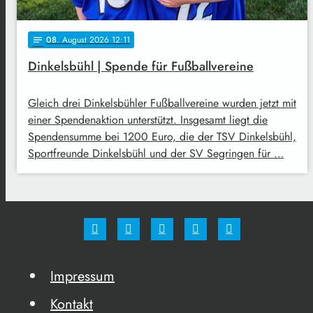
08
. August 2026 12:11
notes
Dinkelsbühl | Spende für Fußballvereine
Gleich drei Dinkelsbühler Fußballvereine wurden jetzt mit
einer Spendenaktion unterstützt. Insgesamt liegt die
Spendensumme bei 1200 Euro, die der TSV Dinkelsbühl,
Sportfreunde Dinkelsbühl und der SV Segringen für …
Impressum
Kontakt