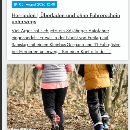
08
. August 2026 12:48
notes
Herrieden | Überladen und ohne Führerschein
unterwegs
Viel Ärger hat sich jetzt ein 36-jähriger Autofahrer
eingehandelt. Er war in der Nacht von Freitag auf
Samstag mit einem Kleinbus-Gespann und 11 Fahrgästen
bei Herrieden unterwegs. Bei einer Kontrolle der …
Symbolbild