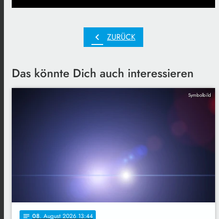
chevron_left
ZURÜCK
Das könnte Dich auch interessieren
Symbolbild
08
. August 2026 13:44
notes