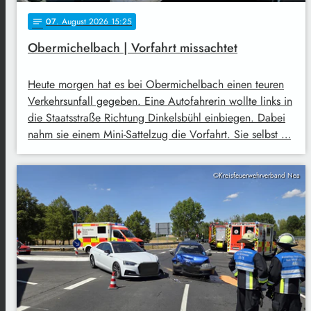
07
. August 2026 15:25
notes
Obermichelbach | Vorfahrt missachtet
Heute morgen hat es bei Obermichelbach einen teuren
Verkehrsunfall gegeben. Eine Autofahrerin wollte links in
die Staatsstraße Richtung Dinkelsbühl einbiegen. Dabei
nahm sie einem Mini-Sattelzug die Vorfahrt. Sie selbst …
©Kreisfeuerwehrverband Nea