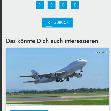
chevron_left
ZURÜCK
Das könnte Dich auch interessieren
Symbolbild