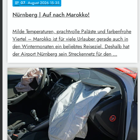
07
. August 2026 15:35
notes
Nürnberg | Auf nach Marokko!
Milde Temperaturen, prachtvolle Paläste und farbenfrohe
Viertel – Marokko ist für viele Urlauber gerade auch in
den Wintermonaten ein beliebtes Reiseziel. Deshalb hat
der Airport Nürnberg sein Streckennetz für den …
Symbolbild