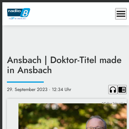
menu
Ansbach | Doktor-Titel made
in Ansbach
headphones
chrome_reader_mode
29. September 2023
· 12:34 Uhr
©Celine Schneider