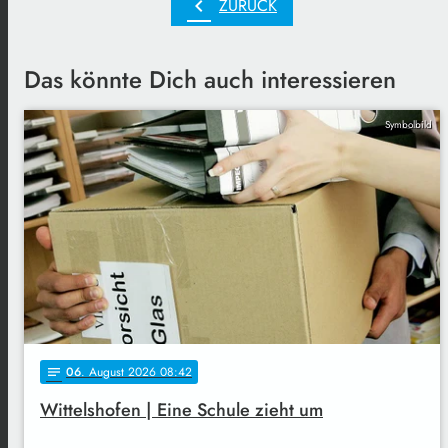
chevron_left
ZURÜCK
Das könnte Dich auch interessieren
Symbolbild
06
. August 2026 08:42
notes
Wittelshofen | Eine Schule zieht um