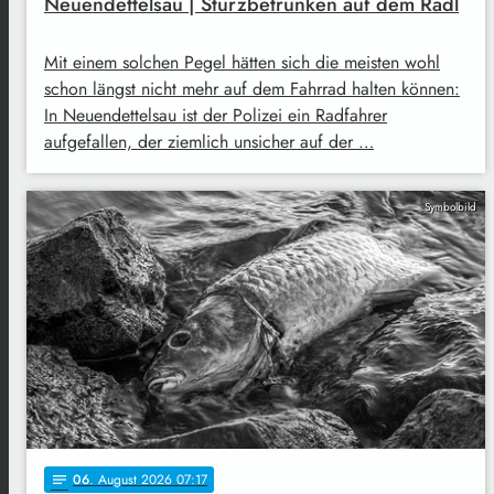
Neuendettelsau | Sturzbetrunken auf dem Radl
Mit einem solchen Pegel hätten sich die meisten wohl
schon längst nicht mehr auf dem Fahrrad halten können:
In Neuendettelsau ist der Polizei ein Radfahrer
aufgefallen, der ziemlich unsicher auf der …
Symbolbild
06
. August 2026 07:17
notes