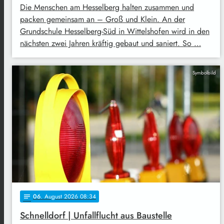
Die Menschen am Hesselberg halten zusammen und
packen gemeinsam an – Groß und Klein. An der
Grundschule Hesselberg-Süd in Wittelshofen wird in den
nächsten zwei Jahren kräftig gebaut und saniert. So …
Symbolbild
06
. August 2026 08:34
notes
Schnelldorf | Unfallflucht aus Baustelle