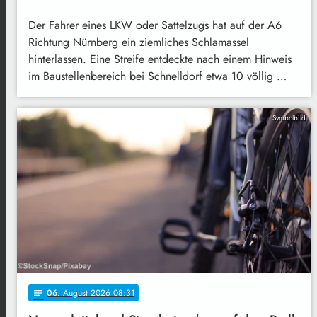
Der Fahrer eines LKW oder Sattelzugs hat auf der A6
Richtung Nürnberg ein ziemliches Schlamassel
hinterlassen. Eine Streife entdeckte nach einem Hinweis
im Baustellenbereich bei Schnelldorf etwa 10 völlig …
Symbolbild
06
. August 2026 08:31
notes