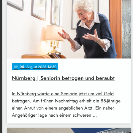
05
. August 2026 13:30
notes
Nürnberg | Seniorin betrogen und beraubt
In Nürnberg wurde eine Seniorin jetzt um viel Geld
betrogen. Am frühen Nachmittag erhielt die 85-Jährige
einen Anruf von einem angeblichen Arzt. Ein naher
Angehöriger läge nach einem schweren …
©Hochschule Ansbach