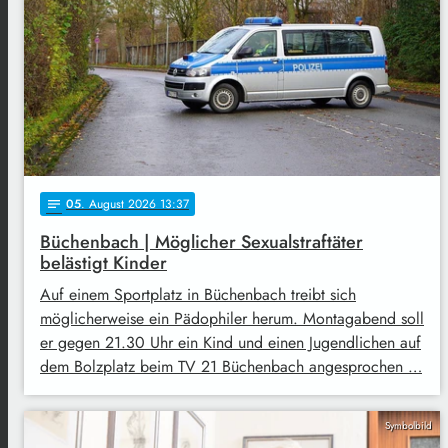
05
. August 2026 13:37
notes
Büchenbach | Möglicher Sexualstraftäter
belästigt Kinder
Auf einem Sportplatz in Büchenbach treibt sich
möglicherweise ein Pädophiler herum. Montagabend soll
er gegen 21.30 Uhr ein Kind und einen Jugendlichen auf
dem Bolzplatz beim TV 21 Büchenbach angesprochen …
Symbolbild