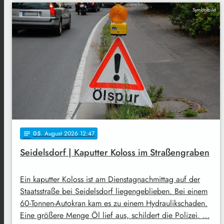
Symbolbild
05
. August 2026 12:47
notes
Seidelsdorf | Kaputter Koloss im Straßengraben
Ein kaputter Koloss ist am Dienstagnachmittag auf der
Staatsstraße bei Seidelsdorf liegengeblieben. Bei einem
60-Tonnen-Autokran kam es zu einem Hydraulikschaden.
Eine größere Menge Öl lief aus, schildert die Polizei. …