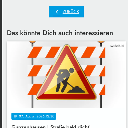
chevron_left
ZURÜCK
Das könnte Dich auch interessieren
Symbolbild
07
. August 2026 12:30
notes
Gunzenhausen | Straße bald dicht!