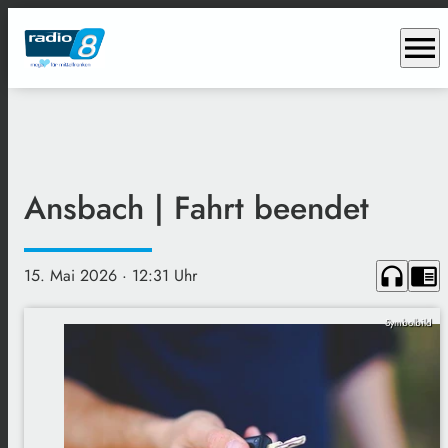
menu
Ansbach | Fahrt beendet
headphones
chrome_reader_mode
15. Mai 2026
· 12:31 Uhr
Symbolbild