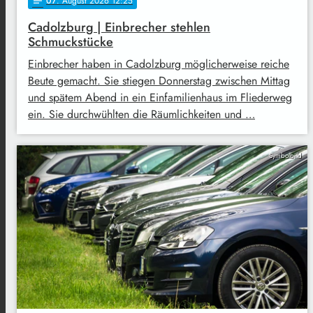
07
. August 2026 12:25
notes
Cadolzburg | Einbrecher stehlen
Schmuckstücke
Einbrecher haben in Cadolzburg möglicherweise reiche
Beute gemacht. Sie stiegen Donnerstag zwischen Mittag
und spätem Abend in ein Einfamilienhaus im Fliederweg
ein. Sie durchwühlten die Räumlichkeiten und …
Symbolbild