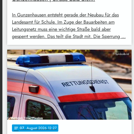
In Gunzenhausen entsteht gerade der Neubau für das
Landesamt für Schule. Im Zuge der Bauarbeiten am
Leitungsnetz muss eine wichtige Straße bald aber
gesperrt werden. Das teilt die Stadt mit. Die Sperrung …
Symbolbild
07
. August 2026 12:27
notes