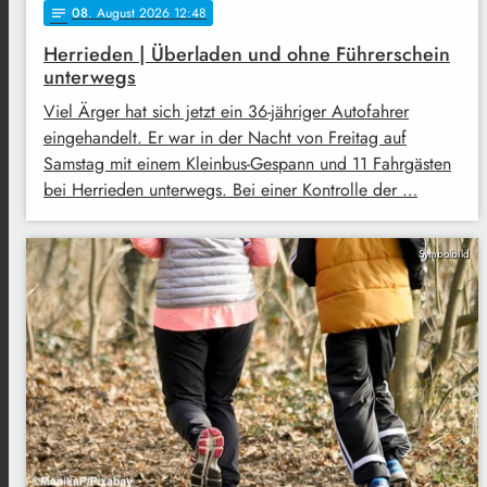
08
. August 2026 12:48
notes
Herrieden | Überladen und ohne Führerschein
unterwegs
Viel Ärger hat sich jetzt ein 36-jähriger Autofahrer
eingehandelt. Er war in der Nacht von Freitag auf
Samstag mit einem Kleinbus-Gespann und 11 Fahrgästen
bei Herrieden unterwegs. Bei einer Kontrolle der …
Symbolbild