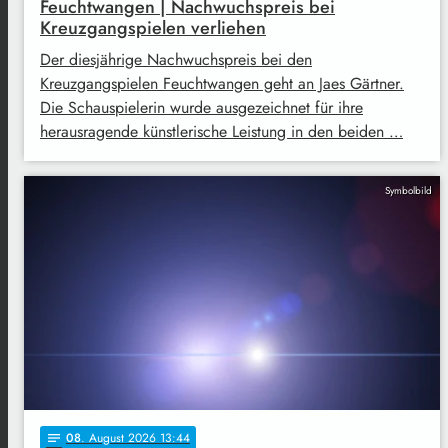
Feuchtwangen | Nachwuchspreis bei
Kreuzgangspielen verliehen
Der diesjährige Nachwuchspreis bei den
Kreuzgangspielen Feuchtwangen geht an Jaes Gärtner.
Die Schauspielerin wurde ausgezeichnet für ihre
herausragende künstlerische Leistung in den beiden …
Symbolbild
08
. August 2026 13:44
notes