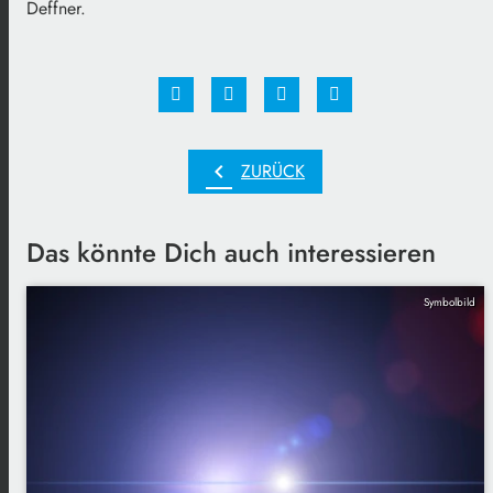
Deffner.
chevron_left
ZURÜCK
Das könnte Dich auch interessieren
Symbolbild