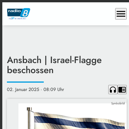
menu
Ansbach | Israel-Flagge
beschossen
headphones
chrome_reader_mode
02. Januar 2025
· 08:09 Uhr
Symbolbild