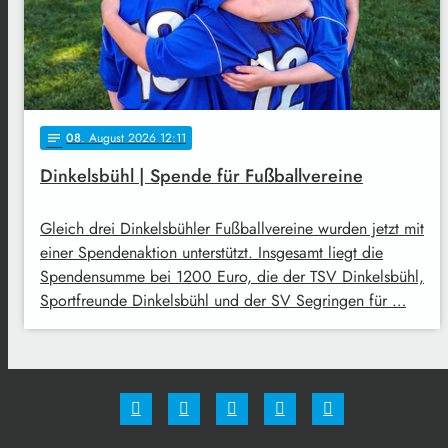
08
. August 2026 12:11
notes
Dinkelsbühl | Spende für Fußballvereine
Gleich drei Dinkelsbühler Fußballvereine wurden jetzt mit
einer Spendenaktion unterstützt. Insgesamt liegt die
Spendensumme bei 1200 Euro, die der TSV Dinkelsbühl,
Sportfreunde Dinkelsbühl und der SV Segringen für …