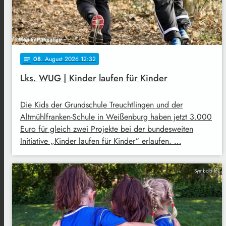
08
. August 2026 12:32
notes
Lks. WUG | Kinder laufen für Kinder
Die Kids der Grundschule Treuchtlingen und der
Altmühlfranken-Schule in Weißenburg haben jetzt 3.000
Euro für gleich zwei Projekte bei der bundesweiten
Initiative „Kinder laufen für Kinder“ erlaufen. …
Symbolbild