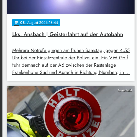
08
. August 2026 13:44
notes
Lks. Ansbach | Geisterfahrt auf der Autobahn
Mehrere Notrufe gingen am frühen Samstag, gegen 4.55
Uhr bei der Einsatzzentrale der Polizei ein. Ein VW Golf
fuhr demnach auf der A6 zwischen der Rastanlage
Frankenhöhe Süd und Aurach in Richtung Nürnberg in …
Symbolbild