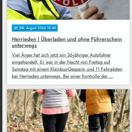
08
. August 2026 12:48
notes
Herrieden | Überladen und ohne Führerschein
unterwegs
Viel Ärger hat sich jetzt ein 36-jähriger Autofahrer
eingehandelt. Er war in der Nacht von Freitag auf
Samstag mit einem Kleinbus-Gespann und 11 Fahrgästen
bei Herrieden unterwegs. Bei einer Kontrolle der …
Symbolbild