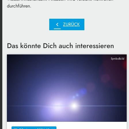
durchführen.
chevron_left
ZURÜCK
Das könnte Dich auch interessieren
Symbolbild