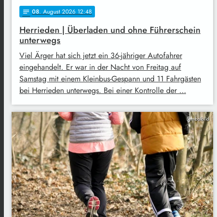
08
. August 2026 12:48
notes
Herrieden | Überladen und ohne Führerschein
unterwegs
Viel Ärger hat sich jetzt ein 36-jähriger Autofahrer
eingehandelt. Er war in der Nacht von Freitag auf
Samstag mit einem Kleinbus-Gespann und 11 Fahrgästen
bei Herrieden unterwegs. Bei einer Kontrolle der …
Symbolbild