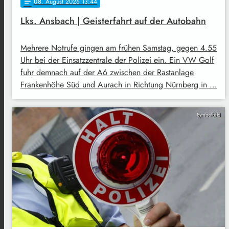
08
. August 2026 13:44
notes
Lks. Ansbach | Geisterfahrt auf der Autobahn
Mehrere Notrufe gingen am frühen Samstag, gegen 4.55
Uhr bei der Einsatzzentrale der Polizei ein. Ein VW Golf
fuhr demnach auf der A6 zwischen der Rastanlage
Frankenhöhe Süd und Aurach in Richtung Nürnberg in …
Symbolbild