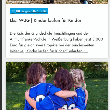
08
. August 2026 12:32
notes
Lks. WUG | Kinder laufen für Kinder
Die Kids der Grundschule Treuchtlingen und der
Altmühlfranken-Schule in Weißenburg haben jetzt 3.000
Euro für gleich zwei Projekte bei der bundesweiten
Initiative „Kinder laufen für Kinder“ erlaufen. …
Symbolbild