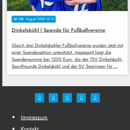
08
. August 2026 12:11
notes
Dinkelsbühl | Spende für Fußballvereine
Gleich drei Dinkelsbühler Fußballvereine wurden jetzt mit
einer Spendenaktion unterstützt. Insgesamt liegt die
Spendensumme bei 1200 Euro, die der TSV Dinkelsbühl,
Sportfreunde Dinkelsbühl und der SV Segringen für …
Impressum
Kontakt