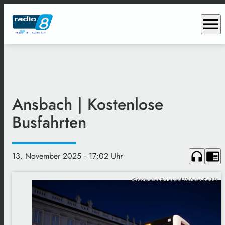
menu
Ansbach | Kostenlose
Busfahrten
headphones
chrome_reader_mode
13. November 2025
· 17:02 Uhr
©Ansbacher Bäder und Verkehrs GmbH