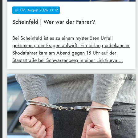
07
. August 2026 13:12
notes
Scheinfeld | Wer war der Fahrer?
Bei Scheinfeld ist es zu einem mysteriösen Unfall
gekommen, der Fragen aufwirft. Ein bislang unbekannter
Skodafahrer kam am Abend gegen 18 Uhr auf der
Staatsstraße bei Schwarzenberg in einer Linkskurve …
Symbolbild