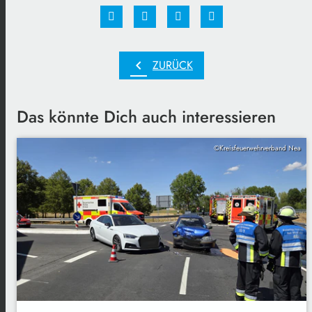
chevron_left
ZURÜCK
Das könnte Dich auch interessieren
©Kreisfeuerwehrverband Nea