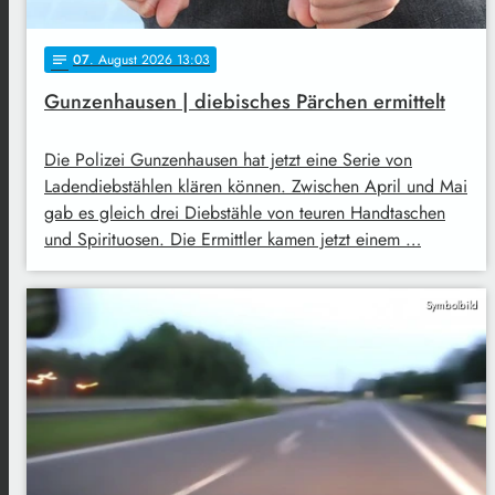
07
. August 2026 13:03
notes
Gunzenhausen | diebisches Pärchen ermittelt
Die Polizei Gunzenhausen hat jetzt eine Serie von
Ladendiebstählen klären können. Zwischen April und Mai
gab es gleich drei Diebstähle von teuren Handtaschen
und Spirituosen. Die Ermittler kamen jetzt einem …
Symbolbild