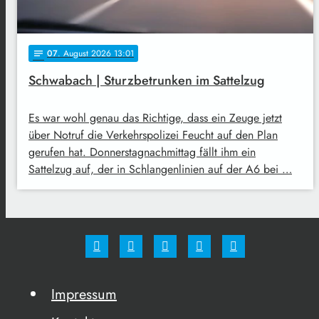
07
. August 2026 13:01
notes
Schwabach | Sturzbetrunken im Sattelzug
Es war wohl genau das Richtige, dass ein Zeuge jetzt
über Notruf die Verkehrspolizei Feucht auf den Plan
gerufen hat. Donnerstagnachmittag fällt ihm ein
Sattelzug auf, der in Schlangenlinien auf der A6 bei …
Impressum