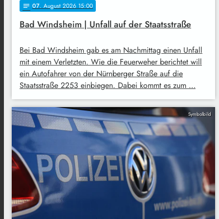
07
. August 2026 15:00
notes
Bad Windsheim | Unfall auf der Staatsstraße
Bei Bad Windsheim gab es am Nachmittag einen Unfall
mit einem Verletzten. Wie die Feuerweher berichtet will
ein Autofahrer von der Nürnberger Straße auf die
Staatsstraße 2253 einbiegen. Dabei kommt es zum …
Symbolbild