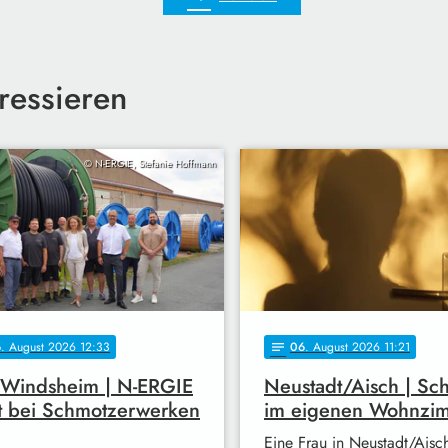
ressieren
© N-ERGIE, Stefanie Hoffmann
6
. August 2026 12:33
06
. August 2026 11:21
notes
 Windsheim | N-ERGIE
Neustadt/Aisch | Sc
t bei Schmotzerwerken
im eigenen Wohnzi
Eine Frau in Neustadt/Aisc