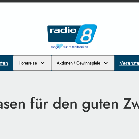
hten
Veransta
Hörerreise
Aktionen / Gewinnspiele
asen für den guten Z