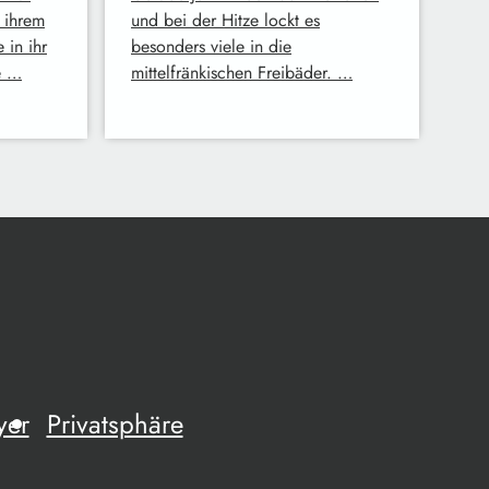
n ihrem
und bei der Hitze lockt es
 in ihr
besonders viele in die
e …
mittelfränkischen Freibäder. …
yer
Privatsphäre