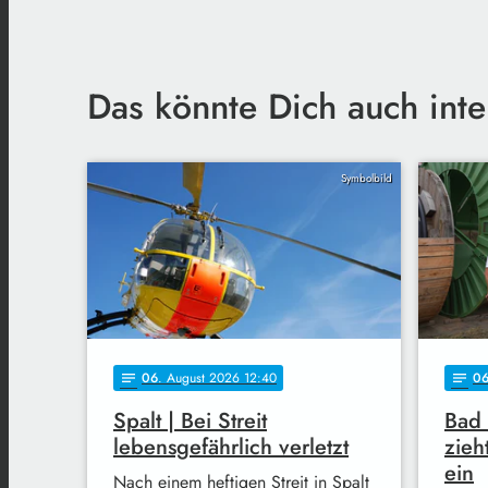
Das könnte Dich auch inte
Symbolbild
06
. August 2026 12:40
0
notes
notes
Spalt | Bei Streit
Bad
lebensgefährlich verletzt
zieh
ein
Nach einem heftigen Streit in Spalt