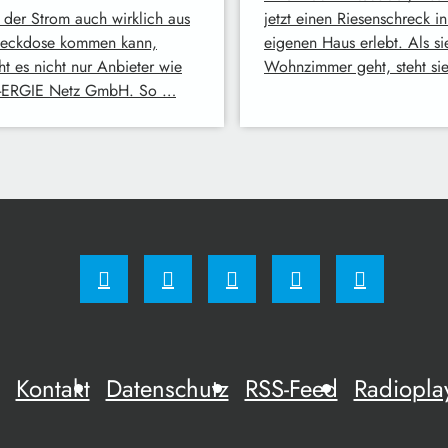
 der Strom auch wirklich aus
jetzt einen Riesenschreck i
teckdose kommen kann,
eigenen Haus erlebt. Als sie
ht es nicht nur Anbieter wie
Wohnzimmer geht, steht si
-ERGIE Netz GmbH. So …
Kontakt
Datenschutz
RSS-Feed
Radiopla