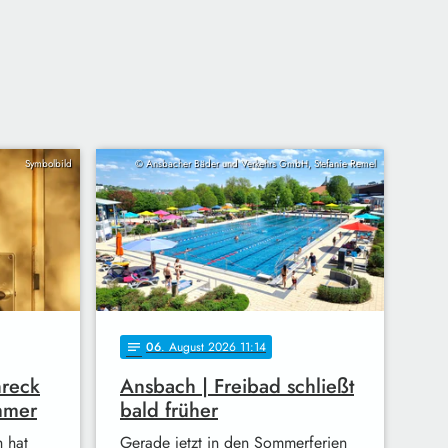
Symbolbild
© Ansbacher Bäder und Verkehrs GmbH, Stefanie Remel
06
. August 2026 11:14
notes
hreck
Ansbach | Freibad schließt
mmer
bald früher
h hat
Gerade jetzt in den Sommerferien