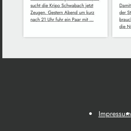
sucht die Kripo Schwabach jetzt
Damit
Zeugen. Gestern Abend um kurz
der S
nach 21 Uhr fuhr ein Paar mit …
brauc
die N
Impressum