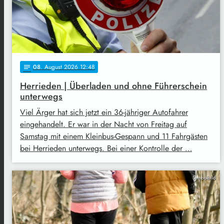
08
. August 2026 12:48
notes
Herrieden | Überladen und ohne Führerschein
unterwegs
Viel Ärger hat sich jetzt ein 36-jähriger Autofahrer
eingehandelt. Er war in der Nacht von Freitag auf
Samstag mit einem Kleinbus-Gespann und 11 Fahrgästen
bei Herrieden unterwegs. Bei einer Kontrolle der …
Symbolbild