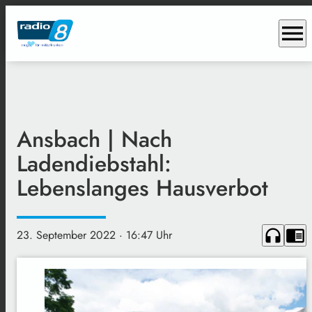
menu
Ansbach | Nach
Ladendiebstahl:
Lebenslanges Hausverbot
headphones
chrome_reader_mode
23. September 2022
· 16:47 Uhr