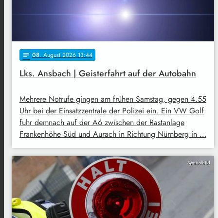
08
. August 2026 13:44
notes
Lks. Ansbach | Geisterfahrt auf der Autobahn
Mehrere Notrufe gingen am frühen Samstag, gegen 4.55
Uhr bei der Einsatzzentrale der Polizei ein. Ein VW Golf
fuhr demnach auf der A6 zwischen der Rastanlage
Frankenhöhe Süd und Aurach in Richtung Nürnberg in …
Symbolbild