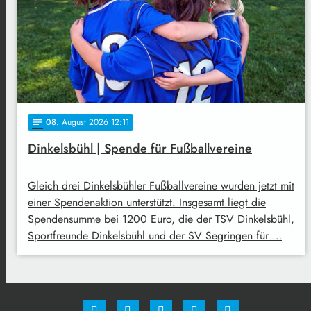
08
. August 2026 12:11
notes
Dinkelsbühl | Spende für Fußballvereine
Gleich drei Dinkelsbühler Fußballvereine wurden jetzt mit
einer Spendenaktion unterstützt. Insgesamt liegt die
Spendensumme bei 1200 Euro, die der TSV Dinkelsbühl,
Sportfreunde Dinkelsbühl und der SV Segringen für …