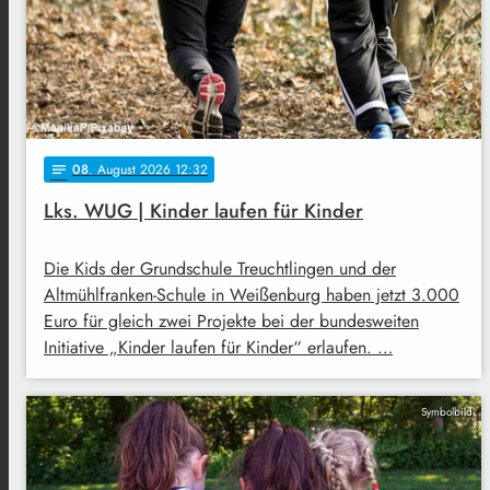
08
. August 2026 12:32
notes
Lks. WUG | Kinder laufen für Kinder
Die Kids der Grundschule Treuchtlingen und der
Altmühlfranken-Schule in Weißenburg haben jetzt 3.000
Euro für gleich zwei Projekte bei der bundesweiten
Initiative „Kinder laufen für Kinder“ erlaufen. …
Symbolbild