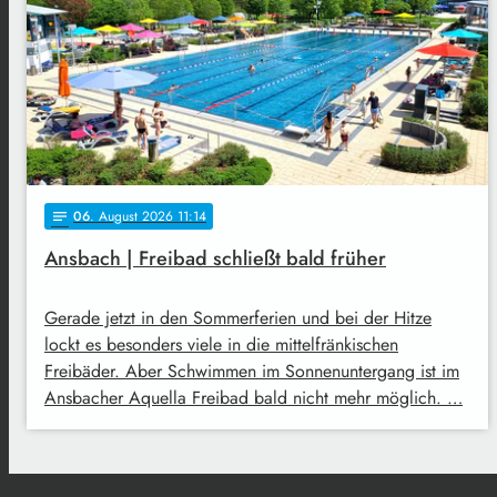
06
. August 2026 11:14
notes
Ansbach | Freibad schließt bald früher
Gerade jetzt in den Sommerferien und bei der Hitze
lockt es besonders viele in die mittelfränkischen
Freibäder. Aber Schwimmen im Sonnenuntergang ist im
Ansbacher Aquella Freibad bald nicht mehr möglich. …