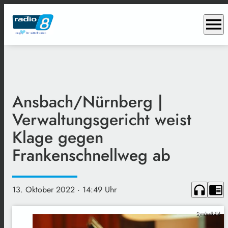
menu
Ansbach/Nürnberg |
Verwaltungsgericht weist
Klage gegen
Frankenschnellweg ab
headphones
chrome_reader_mode
13. Oktober 2022
· 14:49 Uhr
Symbolbild