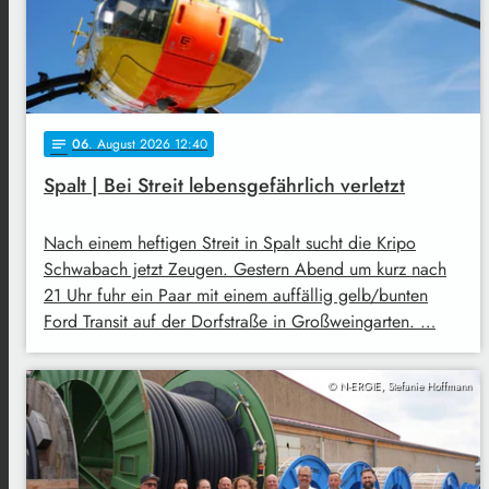
06
. August 2026 12:40
notes
Spalt | Bei Streit lebensgefährlich verletzt
Nach einem heftigen Streit in Spalt sucht die Kripo
Schwabach jetzt Zeugen. Gestern Abend um kurz nach
21 Uhr fuhr ein Paar mit einem auffällig gelb/bunten
Ford Transit auf der Dorfstraße in Großweingarten. …
© N-ERGIE, Stefanie Hoffmann