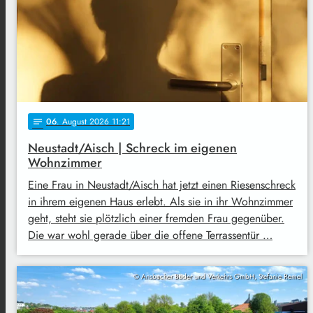
06
. August 2026 11:21
notes
Neustadt/Aisch | Schreck im eigenen
Wohnzimmer
Eine Frau in Neustadt/Aisch hat jetzt einen Riesenschreck
in ihrem eigenen Haus erlebt. Als sie in ihr Wohnzimmer
geht, steht sie plötzlich einer fremden Frau gegenüber.
Die war wohl gerade über die offene Terrassentür …
© Ansbacher Bäder und Verkehrs GmbH, Stefanie Remel