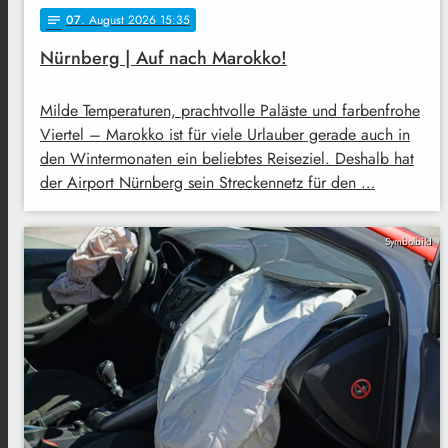
07
. August 2026 15:35
notes
Nürnberg | Auf nach Marokko!
Milde Temperaturen, prachtvolle Paläste und farbenfrohe
Viertel – Marokko ist für viele Urlauber gerade auch in
den Wintermonaten ein beliebtes Reiseziel. Deshalb hat
der Airport Nürnberg sein Streckennetz für den …
Symbolbild