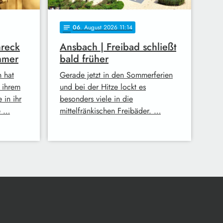
06
. August 2026 11:14
notes
hreck
Ansbach | Freibad schließt
mmer
bald früher
h hat
Gerade jetzt in den Sommerferien
n ihrem
und bei der Hitze lockt es
 in ihr
besonders viele in die
e …
mittelfränkischen Freibäder. …