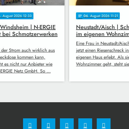
6
. August 2026 12:33
06
. August 2026 11:21
notes
 Windsheim | N-ERGIE
Neustadt/Aisch | Sc
t bei Schmotzerwerken
im eigenen Wohnzi
Eine Frau in Neustadt/Aisc
 der Strom auch wirklich aus
jetzt einen Riesenschreck i
teckdose kommen kann,
eigenen Haus erlebt. Als sie
ht es nicht nur Anbieter wie
Wohnzimmer geht, steht si
-ERGIE Netz GmbH. So …