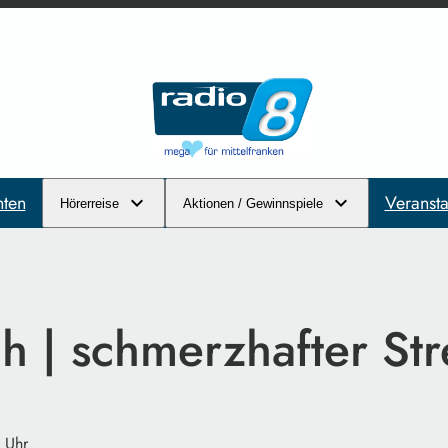
hten
Veransta
Hörerreise
Aktionen / Gewinnspiele
 | schmerzhafter Str
 Uhr