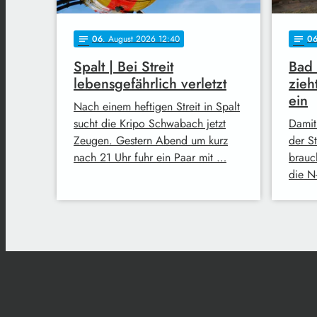
06
. August 2026 12:40
0
notes
notes
Spalt | Bei Streit
Bad
lebensgefährlich verletzt
zieh
ein
Nach einem heftigen Streit in Spalt
sucht die Kripo Schwabach jetzt
Damit
Zeugen. Gestern Abend um kurz
der S
nach 21 Uhr fuhr ein Paar mit …
brauc
die N