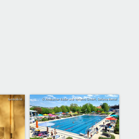
Symbolbild
© Ansbacher Bäder und Verkehrs GmbH, Stefanie Remel