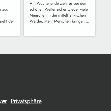
Am Wochenende zieht es bei dem
h aus
schönen Wetter sicher wieder viele
Menschen in die mittelfränkischen
zieht der
Wälder. Mehr Menschen bringen …
yer
Privatsphäre