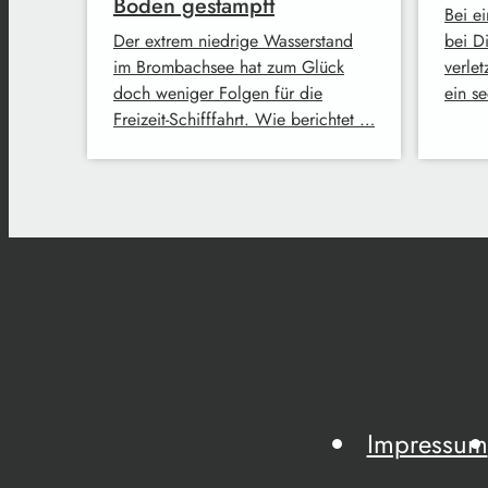
Boden gestampft
Bei e
Der extrem niedrige Wasserstand
bei D
im Brombachsee hat zum Glück
verlet
doch weniger Folgen für die
ein s
Freizeit-Schifffahrt. Wie berichtet …
Impressum