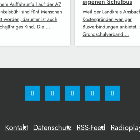
eigenen Schulbus
inem Auffahrunfall auf der A7
inkelsbühl sind fünf Menschen
Weil der Landkreis Ansbac
zt worden, darunter ist auch
Kostengründen weniger
echsjähriges Kind. Die …
Busverbindungen anbietet, 
Grundschulverband …
Kontakt
Datenschutz
RSS-Feed
Radiopla