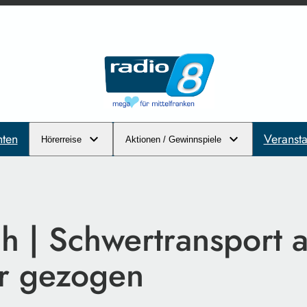
hten
Veransta
Hörerreise
Aktionen / Gewinnspiele
h | Schwertransport 
r gezogen