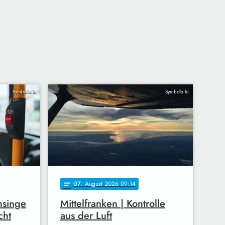
Symbolbild
Symbolbild
07
. August 2026 09:14
notes
nsinge
Mittelfranken | Kontrolle
cht
aus der Luft