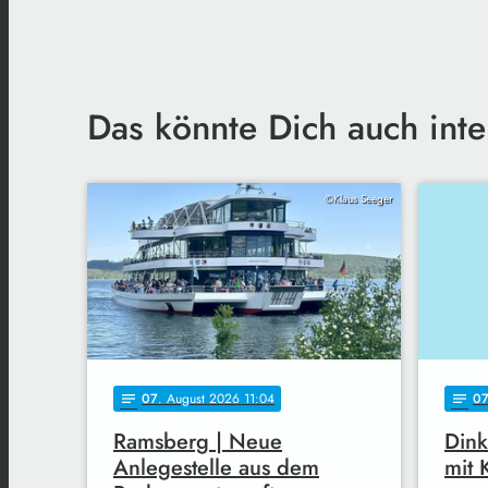
Das könnte Dich auch inte
©Klaus Seeger
07
. August 2026 11:04
0
notes
notes
Ramsberg | Neue
Dink
Anlegestelle aus dem
mit 