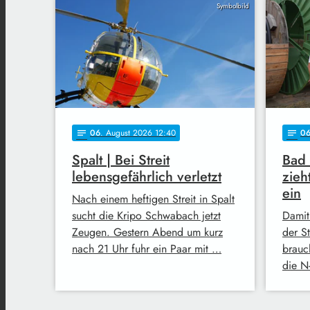
Symbolbild
06
. August 2026 12:40
0
notes
notes
Spalt | Bei Streit
Bad
lebensgefährlich verletzt
zieh
ein
Nach einem heftigen Streit in Spalt
sucht die Kripo Schwabach jetzt
Damit
Zeugen. Gestern Abend um kurz
der S
nach 21 Uhr fuhr ein Paar mit …
brauc
die N