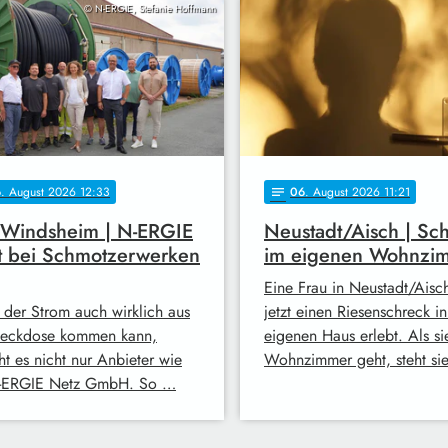
© N-ERGIE, Stefanie Hoffmann
6
. August 2026 12:33
06
. August 2026 11:21
notes
 Windsheim | N-ERGIE
Neustadt/Aisch | Sc
t bei Schmotzerwerken
im eigenen Wohnzi
Eine Frau in Neustadt/Aisc
 der Strom auch wirklich aus
jetzt einen Riesenschreck i
teckdose kommen kann,
eigenen Haus erlebt. Als sie
ht es nicht nur Anbieter wie
Wohnzimmer geht, steht si
-ERGIE Netz GmbH. So …