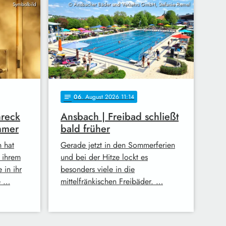
Symbolbild
© Ansbacher Bäder und Verkehrs GmbH, Stefanie Remel
06
. August 2026 11:14
notes
hreck
Ansbach | Freibad schließt
mmer
bald früher
h hat
Gerade jetzt in den Sommerferien
n ihrem
und bei der Hitze lockt es
 in ihr
besonders viele in die
e …
mittelfränkischen Freibäder. …