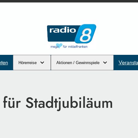
hten
Veransta
Hörerreise
Aktionen / Gewinnspiele
 für Stadtjubiläum