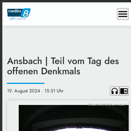
menu
Ansbach | Teil vom Tag des
offenen Denkmals
headphones
chrome_reader_mode
19. August 2024
· 15:51 Uhr
©Staatliche Bibliothek Ansbach