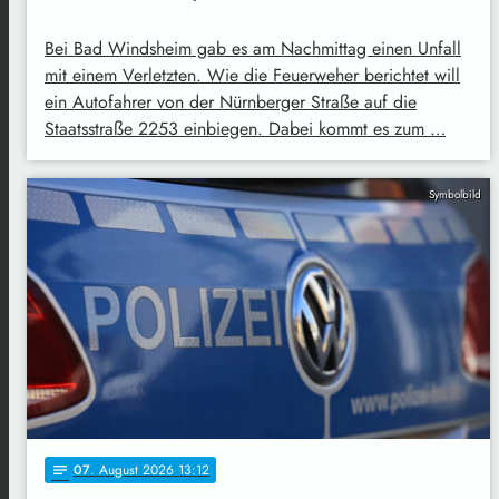
Bei Bad Windsheim gab es am Nachmittag einen Unfall
mit einem Verletzten. Wie die Feuerweher berichtet will
ein Autofahrer von der Nürnberger Straße auf die
Staatsstraße 2253 einbiegen. Dabei kommt es zum …
Symbolbild
07
. August 2026 13:12
notes