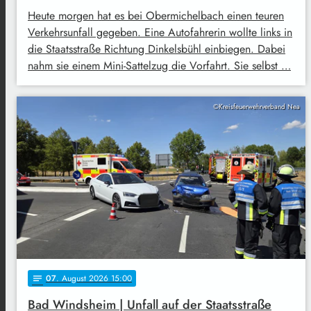
Heute morgen hat es bei Obermichelbach einen teuren
Verkehrsunfall gegeben. Eine Autofahrerin wollte links in
die Staatsstraße Richtung Dinkelsbühl einbiegen. Dabei
nahm sie einem Mini-Sattelzug die Vorfahrt. Sie selbst …
©Kreisfeuerwehrverband Nea
07
. August 2026 15:00
notes
Bad Windsheim | Unfall auf der Staatsstraße