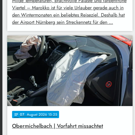
Milde Temperaturen, prachtvolle Paläste und farbenfrohe
Viertel – Marokko ist für viele Urlauber gerade auch in
den Wintermonaten ein beliebtes Reiseziel. Deshalb hat
der Airport Nürnberg sein Streckennetz für den …
Symbolbild
07
. August 2026 15:25
notes
Obermichelbach | Vorfahrt missachtet