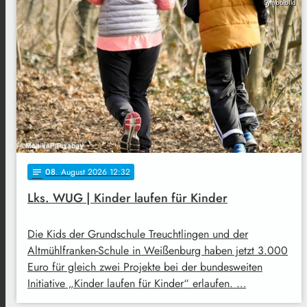
Symbolbild
08
. August 2026 12:32
notes
Lks. WUG | Kinder laufen für Kinder
Die Kids der Grundschule Treuchtlingen und der
Altmühlfranken-Schule in Weißenburg haben jetzt 3.000
Euro für gleich zwei Projekte bei der bundesweiten
Initiative „Kinder laufen für Kinder“ erlaufen. …