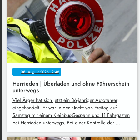
08
. August 2026 12:48
notes
Herrieden | Überladen und ohne Führerschein
unterwegs
Viel Ärger hat sich jetzt ein 36-jähriger Autofahrer
eingehandelt. Er war in der Nacht von Freitag auf
Samstag mit einem Kleinbus-Gespann und 11 Fahrgästen
bei Herrieden unterwegs. Bei einer Kontrolle der …