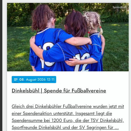
Symbolbild
08
. August 2026 12:11
notes
Dinkelsbühl | Spende für Fußballvereine
Gleich drei Dinkelsbühler Fußballvereine wurden jetzt mit
einer Spendenaktion unterstützt. Insgesamt liegt die
Spendensumme bei 1200 Euro, die der TSV Dinkelsbühl,
Sportfreunde Dinkelsbühl und der SV Segringen für …