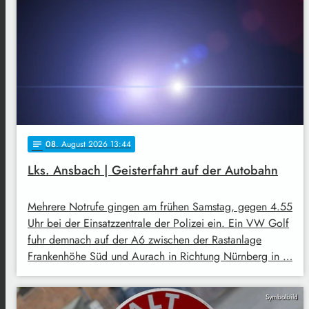
08
. August 2026 13:44
notes
Lks. Ansbach | Geisterfahrt auf der Autobahn
Mehrere Notrufe gingen am frühen Samstag, gegen 4.55
Uhr bei der Einsatzzentrale der Polizei ein. Ein VW Golf
fuhr demnach auf der A6 zwischen der Rastanlage
Frankenhöhe Süd und Aurach in Richtung Nürnberg in …
Symbolbild