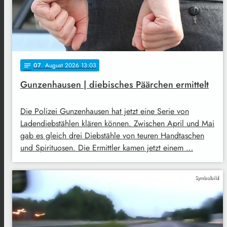
07
. August 2026 13:03
notes
Gunzenhausen | diebisches Päärchen ermittelt
Die Polizei Gunzenhausen hat jetzt eine Serie von
Ladendiebstählen klären können. Zwischen April und Mai
gab es gleich drei Diebstähle von teuren Handtaschen
und Spirituosen. Die Ermittler kamen jetzt einem …
Symbolbild