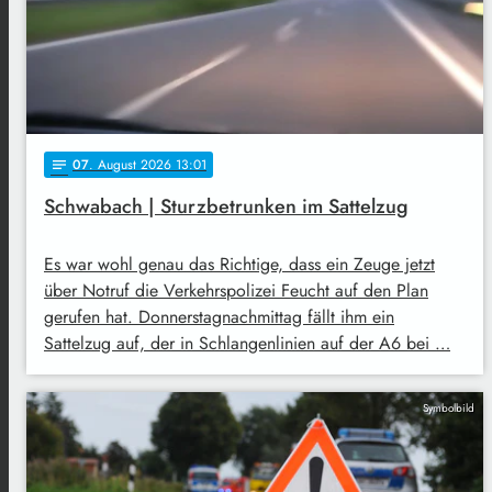
07
. August 2026 13:01
notes
Schwabach | Sturzbetrunken im Sattelzug
Es war wohl genau das Richtige, dass ein Zeuge jetzt
über Notruf die Verkehrspolizei Feucht auf den Plan
gerufen hat. Donnerstagnachmittag fällt ihm ein
Sattelzug auf, der in Schlangenlinien auf der A6 bei …
Symbolbild