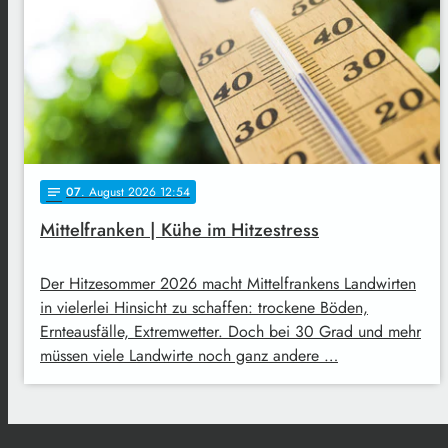
07
. August 2026 12:54
notes
Mittelfranken | Kühe im Hitzestress
Der Hitzesommer 2026 macht Mittelfrankens Landwirten
in vielerlei Hinsicht zu schaffen: trockene Böden,
Ernteausfälle, Extremwetter. Doch bei 30 Grad und mehr
müssen viele Landwirte noch ganz andere …