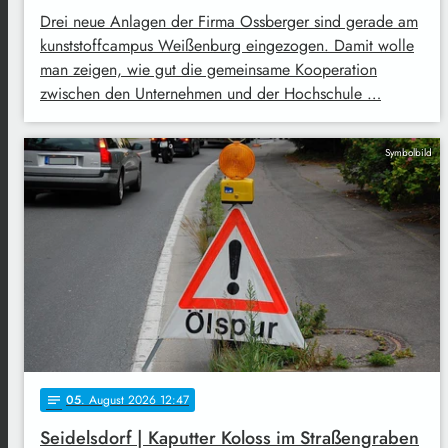
Drei neue Anlagen der Firma Ossberger sind gerade am
kunststoffcampus Weißenburg eingezogen. Damit wolle
man zeigen, wie gut die gemeinsame Kooperation
zwischen den Unternehmen und der Hochschule …
Symbolbild
05
. August 2026 12:47
notes
Seidelsdorf | Kaputter Koloss im Straßengraben