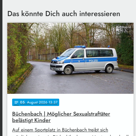
Das könnte Dich auch interessieren
Symbolbild
05
. August 2026 13:37
notes
Büchenbach | Möglicher Sexualstraftäter
belästigt Kinder
Auf einem Sportplatz in Büchenbach treibt sich