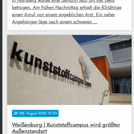
In Nürnberg wurde eine Seniorin jetzt um viel Geld
betrogen. Am frühen Nachmittag erhielt die 85-Jährige
einen Anruf von einem angeblichen Arzt. Ein naher
Angehöriger läge nach einem schweren …
©Hochschule Ansbach
05
. August 2026 12:53
notes
Weißenburg | Kunststoffcampus wird größter
Außenstandort