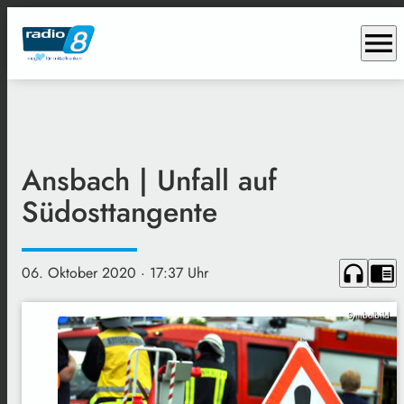
menu
Ansbach | Unfall auf
Südosttangente
headphones
chrome_reader_mode
06. Oktober 2020
· 17:37 Uhr
Symbolbild