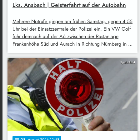
Lks. Ansbach | Geisterfahrt auf der Autobahn
Mehrere Notrufe gingen am frühen Samstag, gegen 4.55
Uhr bei der Einsatzzentrale der Polizei ein. Ein VW Golf
fuhr demnach auf der A6 zwischen der Rastanlage
Frankenhöhe Süd und Aurach in Richtung Nürnberg in …
Symbolbild
08
. August 2026 12:48
notes