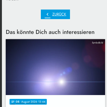
chevron_left
ZURÜCK
Das könnte Dich auch interessieren
Symbolbild
08
. August 2026 13:44
notes