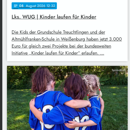
08
. August 2026 12:32
notes
Lks. WUG | Kinder laufen für Kinder
Die Kids der Grundschule Treuchtlingen und der
Altmühlfranken-Schule in Weißenburg haben jetzt 3.000
Euro für gleich zwei Projekte bei der bundesweiten
Initiative „Kinder laufen für Kinder“ erlaufen. …
Symbolbild