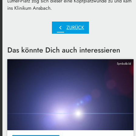
Luther-Platz zog sich dieser eine Kopfplatzwunde zu und kam
ins Klinikum Ansbach.
chevron_left
ZURÜCK
Das könnte Dich auch interessieren
Symbolbild