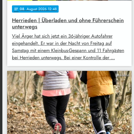
08
. August 2026 12:48
notes
Herrieden | Überladen und ohne Führerschein
unterwegs
Viel Ärger hat sich jetzt ein 36-jähriger Autofahrer
eingehandelt. Er war in der Nacht von Freitag auf
Samstag mit einem Kleinbus-Gespann und 11 Fahrgästen
bei Herrieden unterwegs. Bei einer Kontrolle der …
Symbolbild