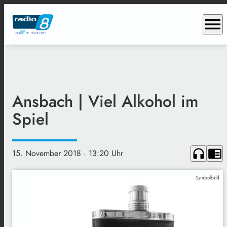
menu
Ansbach | Viel Alkohol im
Spiel
headphones
chrome_reader_mode
15. November 2018
· 13:20 Uhr
Symbolbild