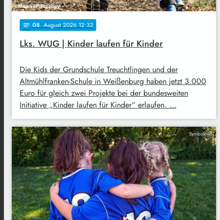
08
. August 2026 12:32
notes
Lks. WUG | Kinder laufen für Kinder
Die Kids der Grundschule Treuchtlingen und der
Altmühlfranken-Schule in Weißenburg haben jetzt 3.000
Euro für gleich zwei Projekte bei der bundesweiten
Initiative „Kinder laufen für Kinder“ erlaufen. …
Symbolbild