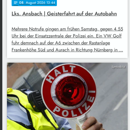
08
. August 2026 13:44
notes
Lks. Ansbach | Geisterfahrt auf der Autobahn
Mehrere Notrufe gingen am frühen Samstag, gegen 4.55
Uhr bei der Einsatzzentrale der Polizei ein. Ein VW Golf
fuhr demnach auf der A6 zwischen der Rastanlage
Frankenhöhe Süd und Aurach in Richtung Nürnberg in …
Symbolbild