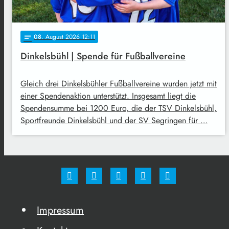
08
. August 2026 12:11
notes
Dinkelsbühl | Spende für Fußballvereine
Gleich drei Dinkelsbühler Fußballvereine wurden jetzt mit
einer Spendenaktion unterstützt. Insgesamt liegt die
Spendensumme bei 1200 Euro, die der TSV Dinkelsbühl,
Sportfreunde Dinkelsbühl und der SV Segringen für …
Impressum