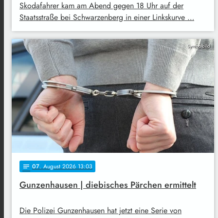
Skodafahrer kam am Abend gegen 18 Uhr auf der
Staatsstraße bei Schwarzenberg in einer Linkskurve …
Symbolbild
07
. August 2026 13:03
notes
Gunzenhausen | diebisches Pärchen ermittelt
Die Polizei Gunzenhausen hat jetzt eine Serie von