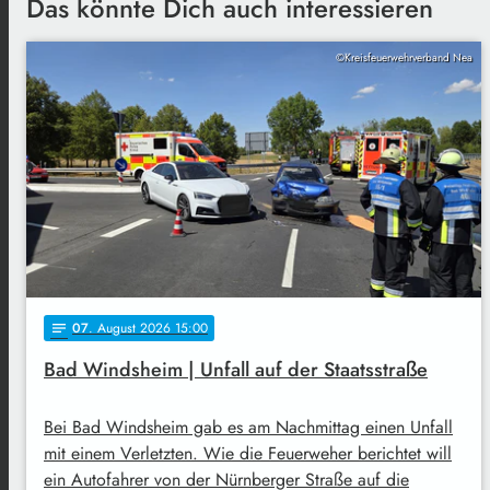
Das könnte Dich auch interessieren
©Kreisfeuerwehrverband Nea
07
. August 2026 15:00
notes
Bad Windsheim | Unfall auf der Staatsstraße
Bei Bad Windsheim gab es am Nachmittag einen Unfall
mit einem Verletzten. Wie die Feuerweher berichtet will
ein Autofahrer von der Nürnberger Straße auf die