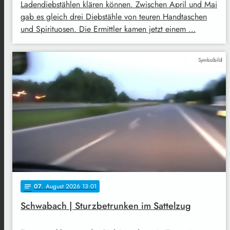
Ladendiebstählen klären können. Zwischen April und Mai
gab es gleich drei Diebstähle von teuren Handtaschen
und Spirituosen. Die Ermittler kamen jetzt einem …
Symbolbild
07
. August 2026 13:01
notes
Schwabach | Sturzbetrunken im Sattelzug