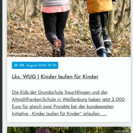
08
. August 2026 12:32
notes
Lks. WUG | Kinder laufen für Kinder
Die Kids der Grundschule Treuchtlingen und der
Altmühlfranken-Schule in Weißenburg haben jetzt 3.000
Euro für gleich zwei Projekte bei der bundesweiten
Initiative „Kinder laufen für Kinder“ erlaufen. …
Symbolbild