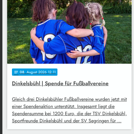
08
. August 2026 12:11
notes
Dinkelsbühl | Spende für Fußballvereine
Gleich drei Dinkelsbühler Fußballvereine wurden jetzt mit
einer Spendenaktion unterstützt. Insgesamt liegt die
Spendensumme bei 1200 Euro, die der TSV Dinkelsbühl,
Sportfreunde Dinkelsbühl und der SV Segringen für …