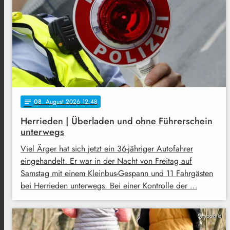
08
. August 2026 12:48
notes
Herrieden | Überladen und ohne Führerschein
unterwegs
Viel Ärger hat sich jetzt ein 36-jähriger Autofahrer
eingehandelt. Er war in der Nacht von Freitag auf
Samstag mit einem Kleinbus-Gespann und 11 Fahrgästen
bei Herrieden unterwegs. Bei einer Kontrolle der …
Symbolbild