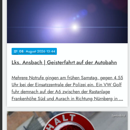
08
. August 2026 13:44
notes
Lks. Ansbach | Geisterfahrt auf der Autobahn
Mehrere Notrufe gingen am frühen Samstag, gegen 4.55
Uhr bei der Einsatzzentrale der Polizei ein. Ein VW Golf
fuhr demnach auf der A6 zwischen der Rastanlage
Frankenhöhe Süd und Aurach in Richtung Nürnberg in …
Symbolbild