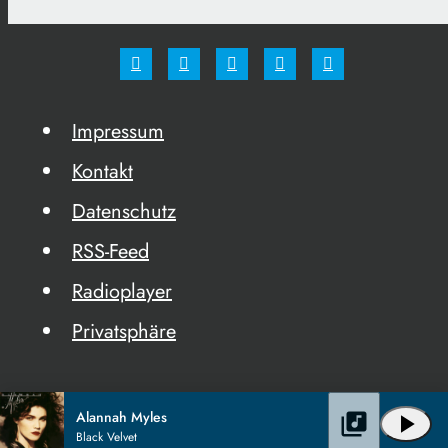
Impressum
Kontakt
Datenschutz
RSS-Feed
Radioplayer
Privatsphäre
Alannah Myles
library_music
play_arrow
Black Velvet