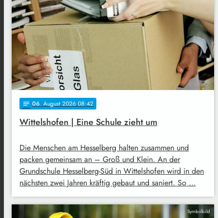
06
. August 2026 08:42
notes
Wittelshofen | Eine Schule zieht um
Die Menschen am Hesselberg halten zusammen und
packen gemeinsam an – Groß und Klein. An der
Grundschule Hesselberg-Süd in Wittelshofen wird in den
nächsten zwei Jahren kräftig gebaut und saniert. So …
Symbolbild