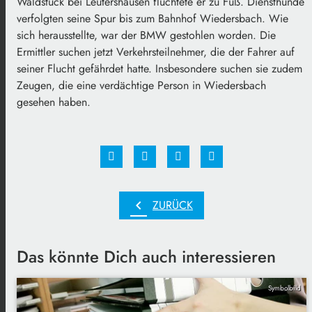
Waldstück bei Leutershausen flüchtete er zu Fuß. Diensthunde
verfolgten seine Spur bis zum Bahnhof Wiedersbach. Wie
sich herausstellte, war der BMW gestohlen worden. Die
Ermittler suchen jetzt Verkehrsteilnehmer, die der Fahrer auf
seiner Flucht gefährdet hatte. Insbesondere suchen sie zudem
Zeugen, die eine verdächtige Person in Wiedersbach
gesehen haben.
chevron_left
ZURÜCK
Das könnte Dich auch interessieren
Symbolbild