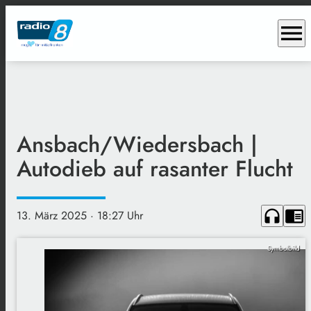
menu
Ansbach/Wiedersbach |
Autodieb auf rasanter Flucht
headphones
chrome_reader_mode
13. März 2025
· 18:27 Uhr
Symbolbild