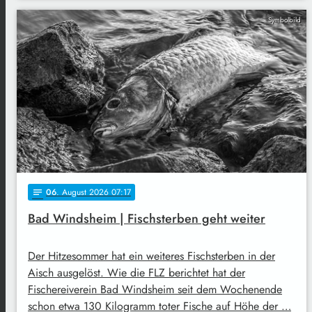
Symbolbild
06
. August 2026 07:17
notes
Bad Windsheim | Fischsterben geht weiter
Der Hitzesommer hat ein weiteres Fischsterben in der
Aisch ausgelöst. Wie die FLZ berichtet hat der
Fischereiverein Bad Windsheim seit dem Wochenende
schon etwa 130 Kilogramm toter Fische auf Höhe der …