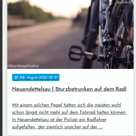
Symbolbild
06
. August 2026 08:31
notes
Neuendettelsau | Sturzbetrunken auf dem Radl
Mit einem solchen Pegel hätten sich die meisten wohl
schon längst nicht mehr auf dem Fahrrad halten können:
In Neuendettelsau ist der Polizei ein Radfahrer
aufgefallen, der ziemlich unsicher auf der …