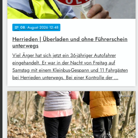
08
. August 2026 12:48
notes
Herrieden | Überladen und ohne Führerschein
unterwegs
Viel Ärger hat sich jetzt ein 36-jähriger Autofahrer
eingehandelt. Er war in der Nacht von Freitag auf
Samstag mit einem Kleinbus-Gespann und 11 Fahrgästen
bei Herrieden unterwegs. Bei einer Kontrolle der …
Symbolbild