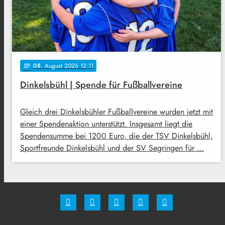
08
. August 2026 12:11
notes
Dinkelsbühl | Spende für Fußballvereine
Gleich drei Dinkelsbühler Fußballvereine wurden jetzt mit
einer Spendenaktion unterstützt. Insgesamt liegt die
Spendensumme bei 1200 Euro, die der TSV Dinkelsbühl,
Sportfreunde Dinkelsbühl und der SV Segringen für …