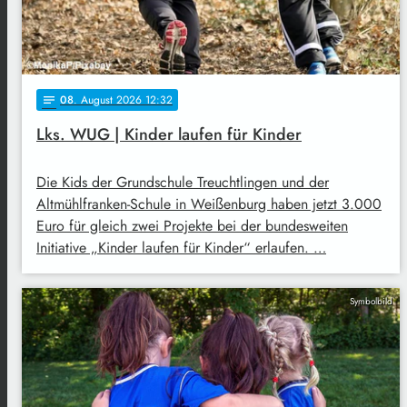
08
. August 2026 12:32
notes
Lks. WUG | Kinder laufen für Kinder
Die Kids der Grundschule Treuchtlingen und der
Altmühlfranken-Schule in Weißenburg haben jetzt 3.000
Euro für gleich zwei Projekte bei der bundesweiten
Initiative „Kinder laufen für Kinder“ erlaufen. …
Symbolbild