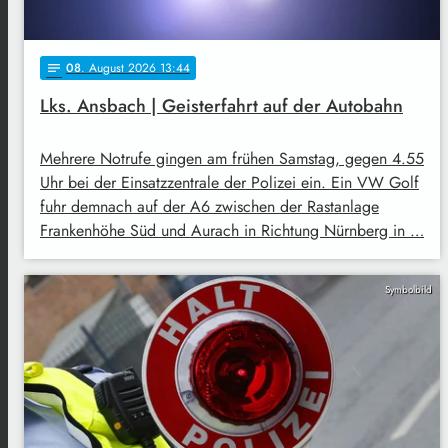
08
. August 2026 13:44
notes
Lks. Ansbach | Geisterfahrt auf der Autobahn
Mehrere Notrufe gingen am frühen Samstag, gegen 4.55
Uhr bei der Einsatzzentrale der Polizei ein. Ein VW Golf
fuhr demnach auf der A6 zwischen der Rastanlage
Frankenhöhe Süd und Aurach in Richtung Nürnberg in …
Symbolbild