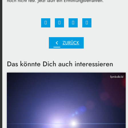
noch nicht fest. Jetzt läuft ein Ermittlungsverfahren.
chevron_left
ZURÜCK
Das könnte Dich auch interessieren
Symbolbild