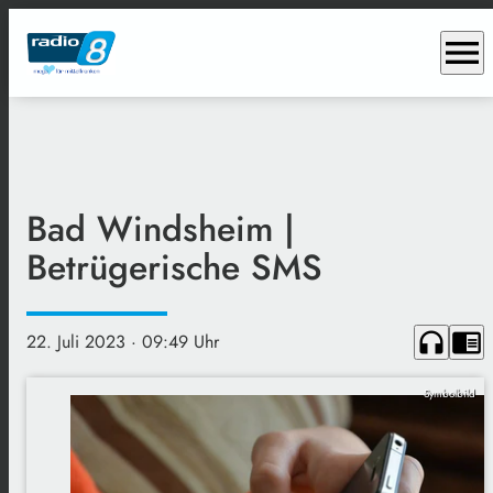
menu
Bad Windsheim |
Betrügerische SMS
headphones
chrome_reader_mode
22. Juli 2023
· 09:49 Uhr
Symbolbild