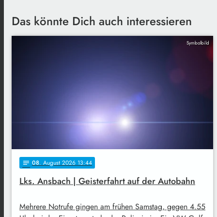
Das könnte Dich auch interessieren
Symbolbild
08
. August 2026 13:44
notes
Lks. Ansbach | Geisterfahrt auf der Autobahn
Mehrere Notrufe gingen am frühen Samstag, gegen 4.55