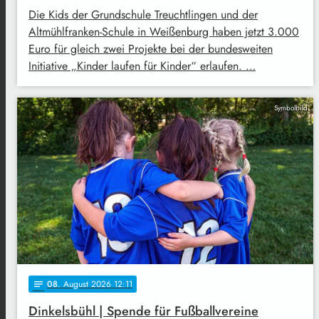
Die Kids der Grundschule Treuchtlingen und der
Altmühlfranken-Schule in Weißenburg haben jetzt 3.000
Euro für gleich zwei Projekte bei der bundesweiten
Initiative „Kinder laufen für Kinder“ erlaufen. …
Symbolbild
08
. August 2026 12:11
notes
Dinkelsbühl | Spende für Fußballvereine