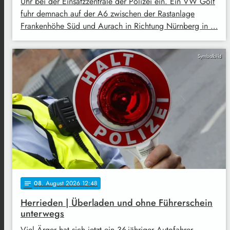
Uhr bei der Einsatzzentrale der Polizei ein. Ein VW Golf
fuhr demnach auf der A6 zwischen der Rastanlage
Frankenhöhe Süd und Aurach in Richtung Nürnberg in …
Symbolbild
08
. August 2026 12:48
notes
Herrieden | Überladen und ohne Führerschein
unterwegs
Viel Ärger hat sich jetzt ein 36-jähriger Autofahrer