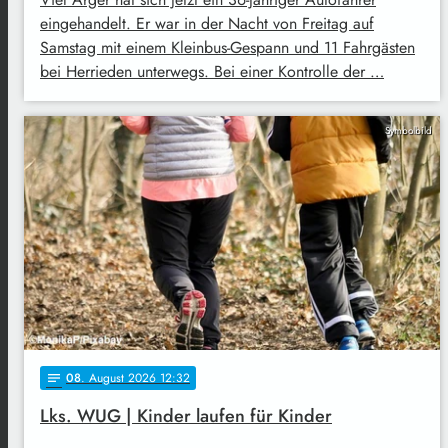
eingehandelt. Er war in der Nacht von Freitag auf
Samstag mit einem Kleinbus-Gespann und 11 Fahrgästen
bei Herrieden unterwegs. Bei einer Kontrolle der …
Symbolbild
08
. August 2026 12:32
notes
Lks. WUG | Kinder laufen für Kinder