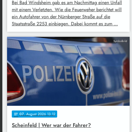
Bei Bad Windsheim gab es am Nachmittag einen Unfall
mit einem Verletzten. Wie die Feuerweher berichtet will
ein Autofahrer von der Nürnberger Straße auf die
Staatsstraße 2253 einbiegen. Dabei kommt es zum …
Symbolbild
07
. August 2026 13:12
notes
Scheinfeld | Wer war der Fahrer?