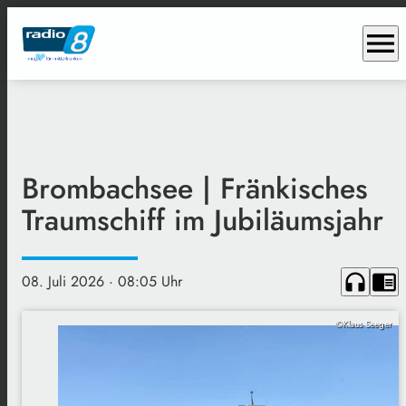
menu
Brombachsee | Fränkisches
Traumschiff im Jubiläumsjahr
headphones
chrome_reader_mode
08. Juli 2026
· 08:05 Uhr
©Klaus Seeger