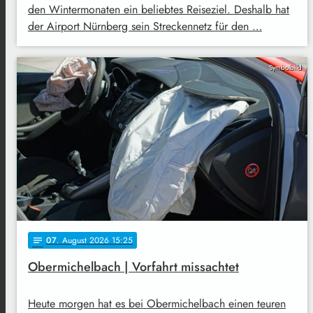
den Wintermonaten ein beliebtes Reiseziel. Deshalb hat
der Airport Nürnberg sein Streckennetz für den …
Symbolbild
07
. August 2026 15:25
notes
Obermichelbach | Vorfahrt missachtet
Heute morgen hat es bei Obermichelbach einen teuren