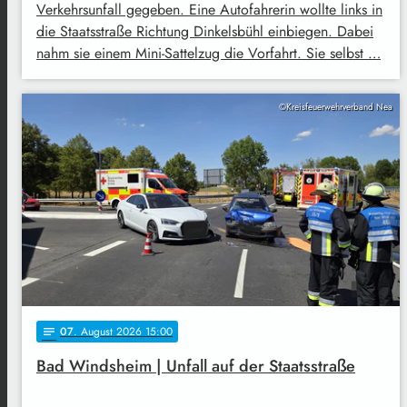
Verkehrsunfall gegeben. Eine Autofahrerin wollte links in
die Staatsstraße Richtung Dinkelsbühl einbiegen. Dabei
nahm sie einem Mini-Sattelzug die Vorfahrt. Sie selbst …
©Kreisfeuerwehrverband Nea
07
. August 2026 15:00
notes
Bad Windsheim | Unfall auf der Staatsstraße