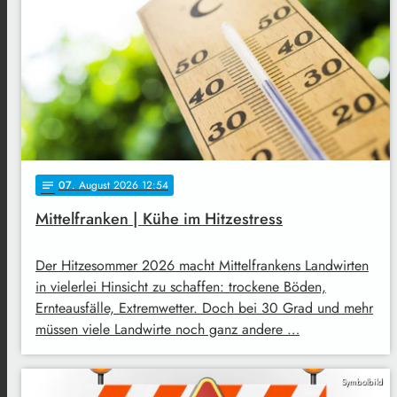
07
. August 2026 12:54
notes
Mittelfranken | Kühe im Hitzestress
Der Hitzesommer 2026 macht Mittelfrankens Landwirten
in vielerlei Hinsicht zu schaffen: trockene Böden,
Ernteausfälle, Extremwetter. Doch bei 30 Grad und mehr
müssen viele Landwirte noch ganz andere …
Symbolbild