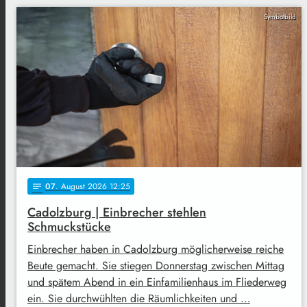
Symbolbild
07
. August 2026 12:25
notes
Cadolzburg | Einbrecher stehlen
Schmuckstücke
Einbrecher haben in Cadolzburg möglicherweise reiche
Beute gemacht. Sie stiegen Donnerstag zwischen Mittag
und spätem Abend in ein Einfamilienhaus im Fliederweg
ein. Sie durchwühlten die Räumlichkeiten und …