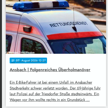
Symbolbild
07
. August 2026 12:27
notes
Ansbach | Folgenreiches Überholmanöver
Ein E-Bike-Fahrer ist bei einem Unfall im Ansbacher
Stadtverkehr schwer verletzt worden. Der 69-Jährige fuhr
laut Polizei auf der Triesdorfer Straße stadteinwärts. Ein
Wagen vor ihm wollte rechts in ein Grundstück …