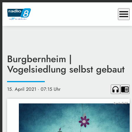
menu
Burgbernheim |
Vogelsiedlung selbst gebaut
headphones
chrome_reader_mode
15. April 2021
· 07:15 Uhr
Symbolbild