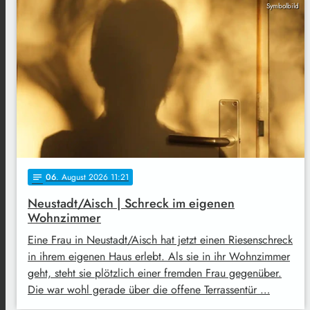
Symbolbild
06
. August 2026 11:21
notes
Neustadt/Aisch | Schreck im eigenen
Wohnzimmer
Eine Frau in Neustadt/Aisch hat jetzt einen Riesenschreck
in ihrem eigenen Haus erlebt. Als sie in ihr Wohnzimmer
geht, steht sie plötzlich einer fremden Frau gegenüber.
Die war wohl gerade über die offene Terrassentür …