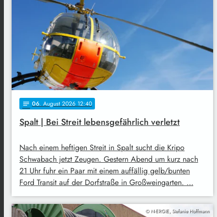
06
. August 2026 12:40
notes
Spalt | Bei Streit lebensgefährlich verletzt
Nach einem heftigen Streit in Spalt sucht die Kripo
Schwabach jetzt Zeugen. Gestern Abend um kurz nach
21 Uhr fuhr ein Paar mit einem auffällig gelb/bunten
Ford Transit auf der Dorfstraße in Großweingarten. …
© N-ERGIE, Stefanie Hoffmann