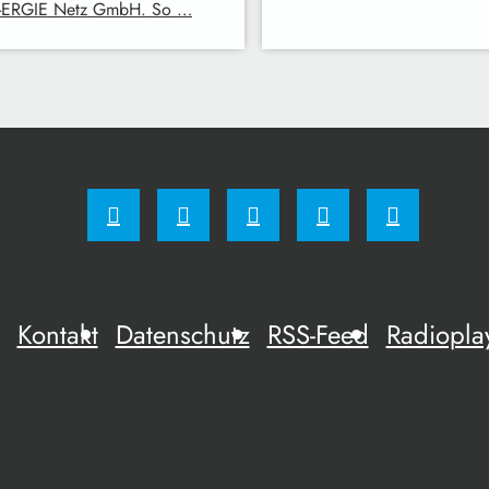
-ERGIE Netz GmbH. So …
Kontakt
Datenschutz
RSS-Feed
Radiopla