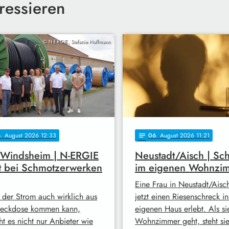
ressieren
© N-ERGIE, Stefanie Hoffmann
6
. August 2026 12:33
06
. August 2026 11:21
notes
 Windsheim | N-ERGIE
Neustadt/Aisch | Sc
t bei Schmotzerwerken
im eigenen Wohnzi
Eine Frau in Neustadt/Aisc
 der Strom auch wirklich aus
jetzt einen Riesenschreck i
teckdose kommen kann,
eigenen Haus erlebt. Als sie
ht es nicht nur Anbieter wie
Wohnzimmer geht, steht si