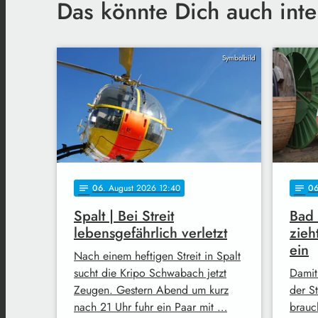
Das könnte Dich auch inte
Symbolbild
06
. August 2026 12:40
0
notes
notes
Spalt | Bei Streit
Bad
lebensgefährlich verletzt
zieh
ein
Nach einem heftigen Streit in Spalt
sucht die Kripo Schwabach jetzt
Damit
Zeugen. Gestern Abend um kurz
der S
nach 21 Uhr fuhr ein Paar mit …
brauc