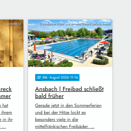
Symbolbild
© Ansbacher Bäder und Verkehrs GmbH, Stefanie Remel
06
. August 2026 11:14
notes
hreck
Ansbach | Freibad schließt
mmer
bald früher
h hat
Gerade jetzt in den Sommerferien
n ihrem
und bei der Hitze lockt es
 in ihr
besonders viele in die
e …
mittelfränkischen Freibäder. …