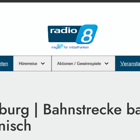
hten
Veransta
Hörerreise
Aktionen / Gewinnspiele
burg | Bahnstrecke b
nisch