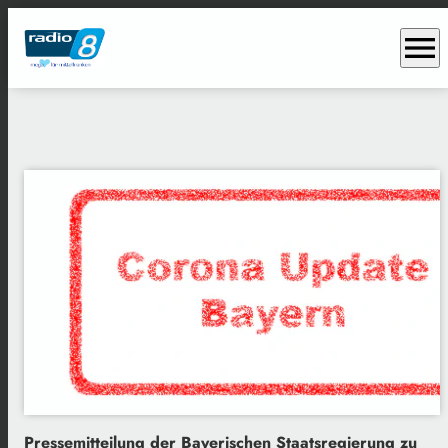
menu
Pressemitteilung der Bayerischen Staatsregierung zu