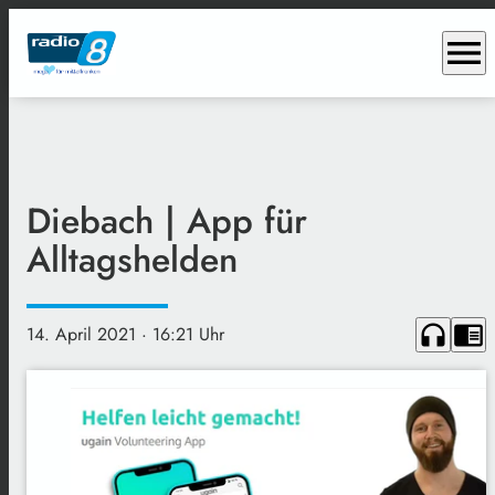
menu
Diebach | App für
Alltagshelden
headphones
chrome_reader_mode
14. April 2021
· 16:21 Uhr