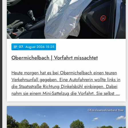
07
. August 2026 15:25
notes
Obermichelbach | Vorfahrt missachtet
Heute morgen hat es bei Obermichelbach einen teuren
Verkehrsunfall gegeben. Eine Autofahrerin wollte links in
die Staatsstraße Richtung Dinkelsbühl einbiegen. Dabei
nahm sie einem Mini-Sattelzug die Vorfahrt. Sie selbst …
©Kreisfeuerwehrverband Nea