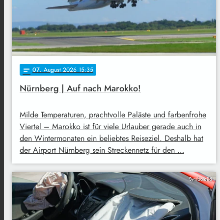
07
. August 2026 15:35
notes
Nürnberg | Auf nach Marokko!
Milde Temperaturen, prachtvolle Paläste und farbenfrohe
Viertel – Marokko ist für viele Urlauber gerade auch in
den Wintermonaten ein beliebtes Reiseziel. Deshalb hat
der Airport Nürnberg sein Streckennetz für den …
Symbolbild