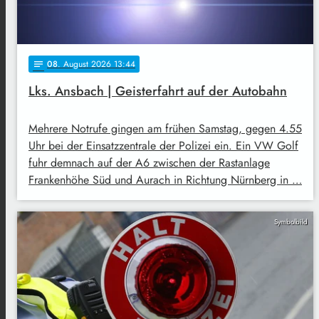
08
. August 2026 13:44
notes
Lks. Ansbach | Geisterfahrt auf der Autobahn
Mehrere Notrufe gingen am frühen Samstag, gegen 4.55
Uhr bei der Einsatzzentrale der Polizei ein. Ein VW Golf
fuhr demnach auf der A6 zwischen der Rastanlage
Frankenhöhe Süd und Aurach in Richtung Nürnberg in …
Symbolbild