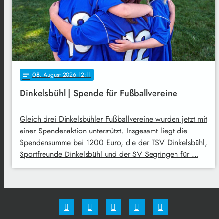
08
. August 2026 12:11
notes
Dinkelsbühl | Spende für Fußballvereine
Gleich drei Dinkelsbühler Fußballvereine wurden jetzt mit
einer Spendenaktion unterstützt. Insgesamt liegt die
Spendensumme bei 1200 Euro, die der TSV Dinkelsbühl,
Sportfreunde Dinkelsbühl und der SV Segringen für …