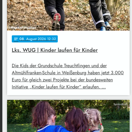
08
. August 2026 12:32
notes
Lks. WUG | Kinder laufen für Kinder
Die Kids der Grundschule Treuchtlingen und der
Altmühlfranken-Schule in Weißenburg haben jetzt 3.000
Euro für gleich zwei Projekte bei der bundesweiten
Initiative „Kinder laufen für Kinder“ erlaufen. …
Symbolbild