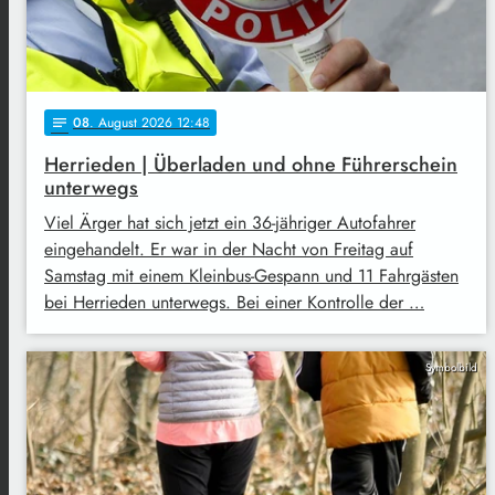
08
. August 2026 12:48
notes
Herrieden | Überladen und ohne Führerschein
unterwegs
Viel Ärger hat sich jetzt ein 36-jähriger Autofahrer
eingehandelt. Er war in der Nacht von Freitag auf
Samstag mit einem Kleinbus-Gespann und 11 Fahrgästen
bei Herrieden unterwegs. Bei einer Kontrolle der …
Symbolbild