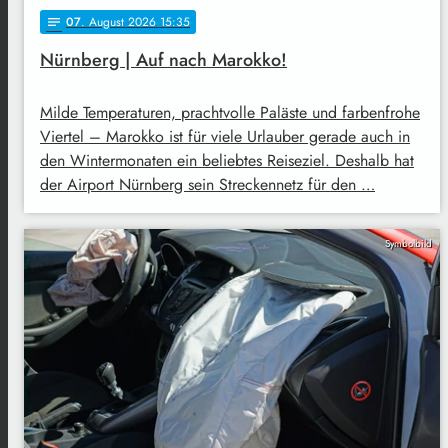
07
. August 2026 15:35
notes
Nürnberg | Auf nach Marokko!
Milde Temperaturen, prachtvolle Paläste und farbenfrohe
Viertel – Marokko ist für viele Urlauber gerade auch in
den Wintermonaten ein beliebtes Reiseziel. Deshalb hat
der Airport Nürnberg sein Streckennetz für den …
Symbolbild