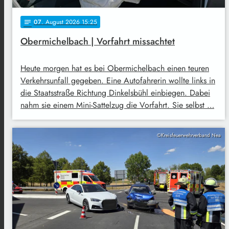
07
. August 2026 15:25
notes
Obermichelbach | Vorfahrt missachtet
Heute morgen hat es bei Obermichelbach einen teuren
Verkehrsunfall gegeben. Eine Autofahrerin wollte links in
die Staatsstraße Richtung Dinkelsbühl einbiegen. Dabei
nahm sie einem Mini-Sattelzug die Vorfahrt. Sie selbst …
©Kreisfeuerwehrverband Nea