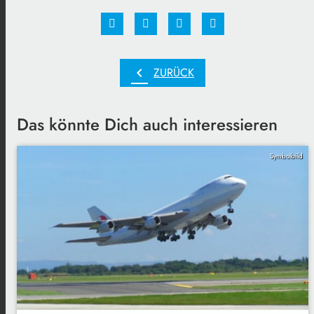
chevron_left
ZURÜCK
Das könnte Dich auch interessieren
Symbolbild