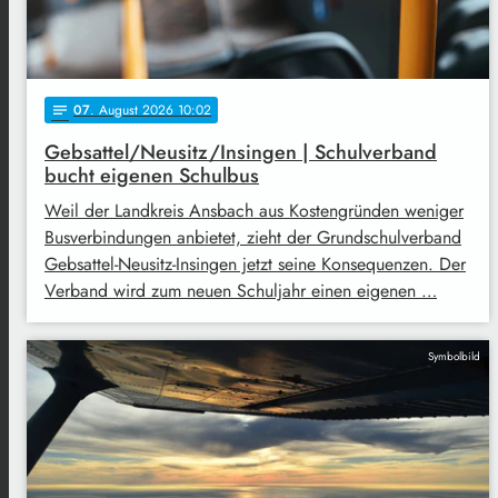
07
. August 2026 10:02
notes
Gebsattel/Neusitz/Insingen | Schulverband
bucht eigenen Schulbus
Weil der Landkreis Ansbach aus Kostengründen weniger
Busverbindungen anbietet, zieht der Grundschulverband
Gebsattel-Neusitz-Insingen jetzt seine Konsequenzen. Der
Verband wird zum neuen Schuljahr einen eigenen …
Symbolbild