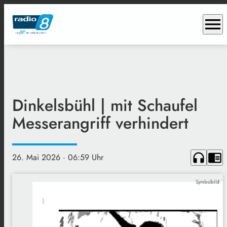
menu
Dinkelsbühl | mit Schaufel
Messerangriff verhindert
headphones
chrome_reader_mode
26. Mai 2026
· 06:59 Uhr
Symbolbild