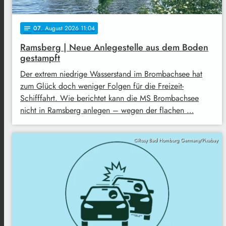
07
. August 2026 11:04
notes
Ramsberg | Neue Anlegestelle aus dem Boden
gestampft
Der extrem niedrige Wasserstand im Brombachsee hat
zum Glück doch weniger Folgen für die Freizeit-
Schifffahrt. Wie berichtet kann die MS Brombachsee
nicht in Ramsberg anlegen – wegen der flachen …
©Rosy Bad Homburg Germany/Pixabay