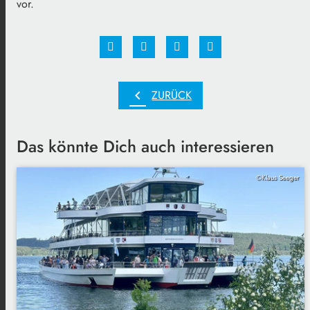
vor.
chevron_left
ZURÜCK
Das könnte Dich auch interessieren
©Klaus Seeger