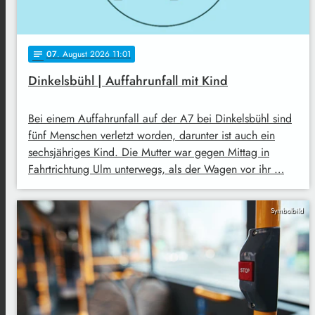
07
. August 2026 11:01
notes
Dinkelsbühl | Auffahrunfall mit Kind
Bei einem Auffahrunfall auf der A7 bei Dinkelsbühl sind
fünf Menschen verletzt worden, darunter ist auch ein
sechsjähriges Kind. Die Mutter war gegen Mittag in
Fahrtrichtung Ulm unterwegs, als der Wagen vor ihr …
Symbolbild