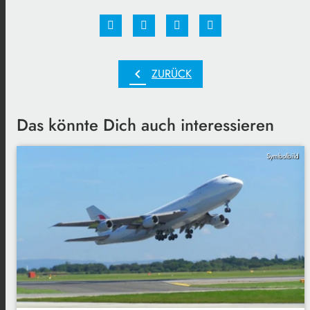
chevron_left
ZURÜCK
Das könnte Dich auch interessieren
Symbolbild