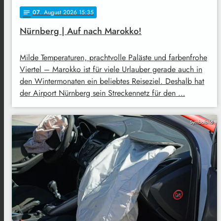
07
. August 2026 15:35
notes
Nürnberg | Auf nach Marokko!
Milde Temperaturen, prachtvolle Paläste und farbenfrohe
Viertel – Marokko ist für viele Urlauber gerade auch in
den Wintermonaten ein beliebtes Reiseziel. Deshalb hat
der Airport Nürnberg sein Streckennetz für den …
Symbolbild