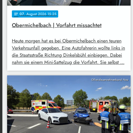
07
. August 2026 15:25
notes
Obermichelbach | Vorfahrt missachtet
Heute morgen hat es bei Obermichelbach einen teuren
Verkehrsunfall gegeben. Eine Autofahrerin wollte links in
die Staatsstraße Richtung Dinkelsbühl einbiegen. Dabei
nahm sie einem Mini-Sattelzug die Vorfahrt. Sie selbst …
©Kreisfeuerwehrverband Nea