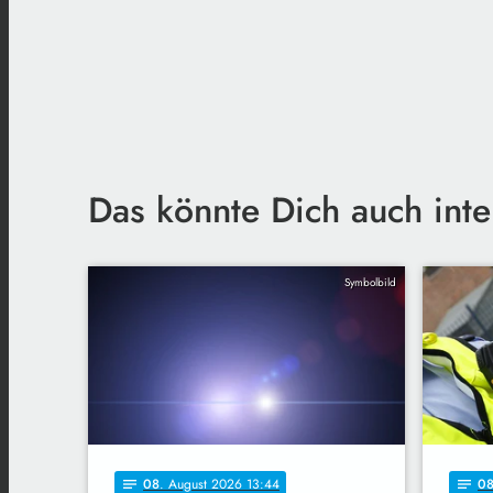
Das könnte Dich auch inte
Symbolbild
08
. August 2026 13:44
0
notes
notes