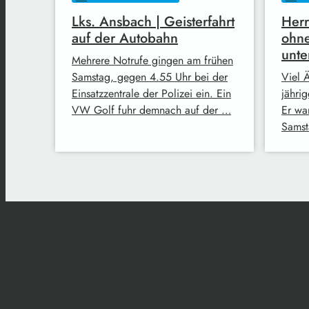
Lks. Ansbach | Geisterfahrt
Herr
auf der Autobahn
ohne
unt
Mehrere Notrufe gingen am frühen
Samstag, gegen 4.55 Uhr bei der
Viel Ä
Einsatzzentrale der Polizei ein. Ein
jähri
VW Golf fuhr demnach auf der …
Er wa
Samst