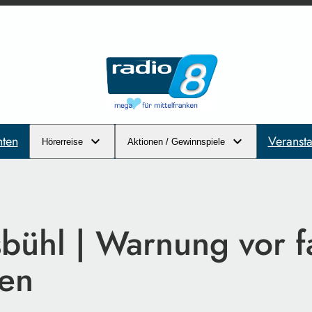
hten
Veransta
Hörerreise
Aktionen / Gewinnspiele
sbühl | Warnung vor f
ten